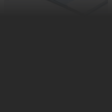
Оригинальные документы о вакцинации от
COVID-19 автоматически заменят на
обновленные до 1 марта 2022 года. Данные
о переоформлении будут доводиться до
каждого гражданина в личном кабинете на
госуслугах. О таком порядке
рассказал
«Известиям»
юрист, глава юридической
компании AVG Legal Алексей Гавришев.
Материалы по теме