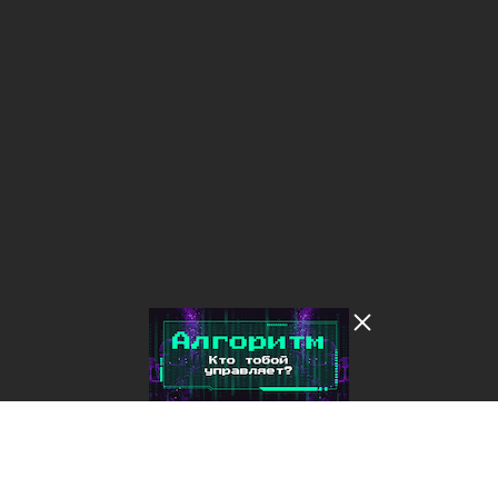
Лента добра
деактивирована. Добро
пожаловать в реальный
мир.