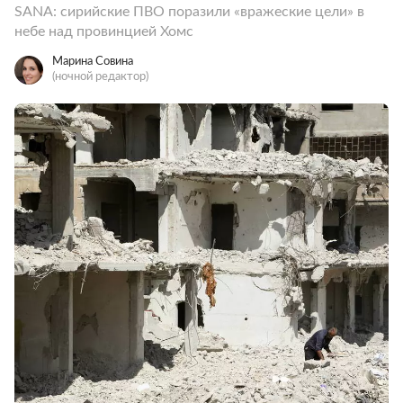
SANA: сирийские ПВО поразили «вражеские цели» в
небе над провинцией Хомс
Марина Совина
(ночной редактор)