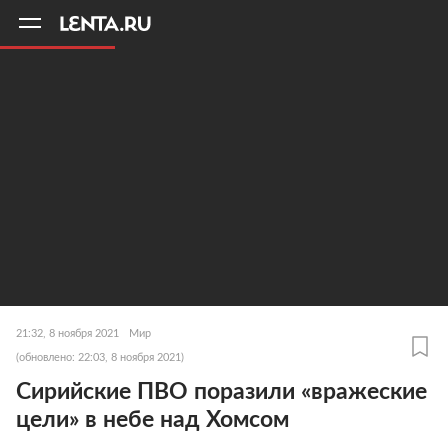
11
A
21:32, 8 ноября 2021
Мир
(обновлено: 22:03, 8 ноября 2021)
Сирийские ПВО поразили «вражеские
цели» в небе над Хомсом