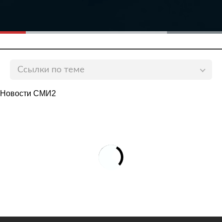
Ссылки по теме
В Турции предупредили о возможном отказе от
Новости СМИ2
российского оружия
lenta.ru
В Турции предупредили Россию о последствиях
присутствия на севере Сирии
lenta.ru
Российские военные заявили о готовящейся
провокации в Сирии
lenta.ru