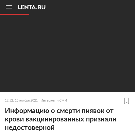
11
A
12:52, 15 ноября 2021
Интернет и СМИ
Информацию о смерти пиявок от
крови вакцинированных признали
недостоверной