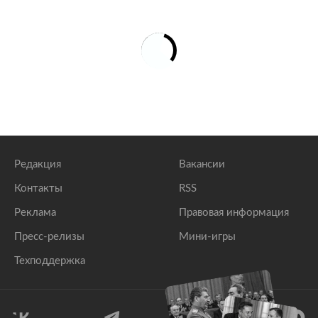
Сообщение о мутациях новорожденных из-за
вакцин оказалось недостоверным
lenta.ru
Сообщение о бактериальной природе
коронавируса оказалось недостоверным
lenta.ru
Редакция
Вакансии
Контакты
RSS
Реклама
Правовая информация
Пресс-релизы
Мини-игры
Техподдержка