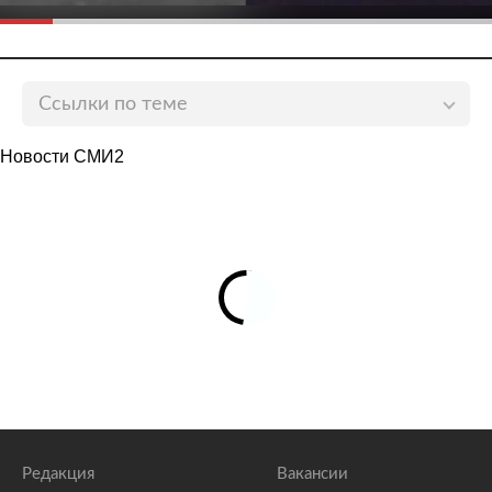
Ссылки по теме
Кудрявцева ответила решившему судиться с шоу
Новости СМИ2
«Секрет на миллион» Пригожину
lenta.ru
Лера Кудрявцева вернется на «Муз-ТВ»
lenta.ru
Кудрявцева вспомнила об угнанном у нее
автомобиле
lenta.ru
Редакция
Вакансии