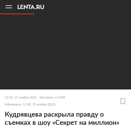
11
A
12:28, 25 ноября 2021
Интернет и СМИ
(обновлено: 12:40, 25 ноября 2021)
Кудрявцева раскрыла правду о
съемках в шоу «Секрет на миллион»