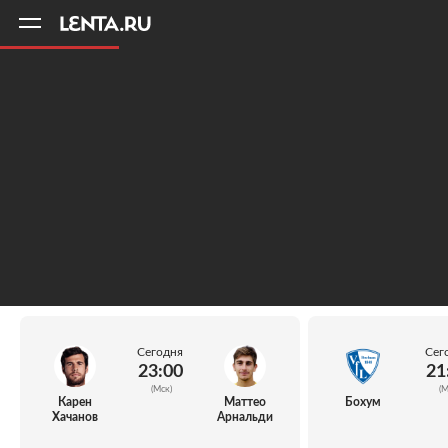
11
A
Сегодня
Сег
23:00
21
(Мск)
(М
Карен
Маттео
Бохум
Хачанов
Арнальди