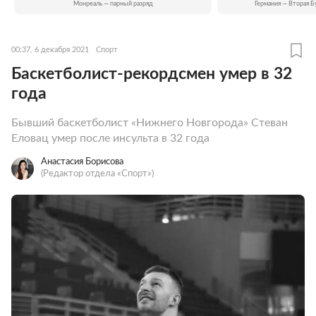
Монреаль — парный разряд
Германия — Вторая Б
00:37, 6 декабря 2021
Спорт
Баскетболист-рекордсмен умер в 32
года
Бывший баскетболист «Нижнего Новгорода» Стеван
Еловац умер после инсульта в 32 года
Анастасия Борисова
(Редактор отдела «Спорт»)