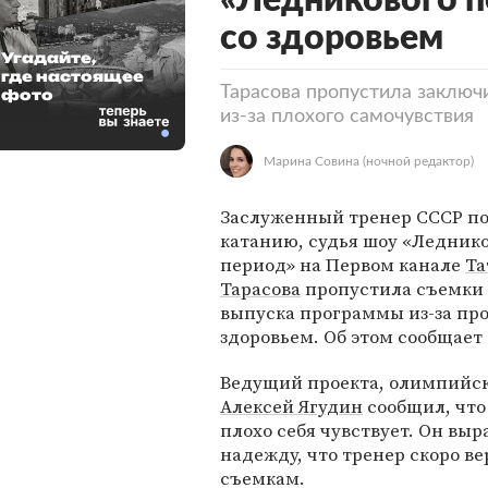
«Ледникового п
со здоровьем
Угадайте,
где настоящее
Тарасова пропустила заключ
фото
из-за плохого самочувствия
Марина Совина
(ночной редактор)
Заслуженный тренер СССР п
катанию, судья шоу «Ледник
период» на Первом канале
Та
Тарасова
пропустила съемки
выпуска программы из-за пр
здоровьем. Об этом сообщает 
Ведущий проекта, олимпийс
Алексей Ягудин
сообщил, что
плохо себя чувствует. Он выр
надежду, что тренер скоро ве
съемкам.