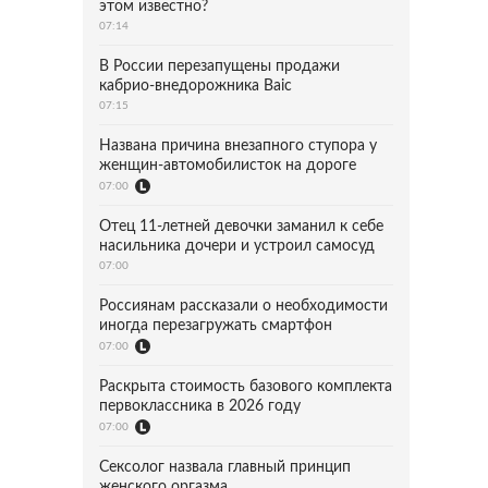
этом известно?
07:14
В России перезапущены продажи
кабрио-внедорожника Baic
07:15
Названа причина внезапного ступора у
женщин-автомобилисток на дороге
07:00
Отец 11-летней девочки заманил к себе
насильника дочери и устроил самосуд
07:00
Россиянам рассказали о необходимости
иногда перезагружать смартфон
07:00
Раскрыта стоимость базового комплекта
первоклассника в 2026 году
07:00
Сексолог назвала главный принцип
женского оргазма