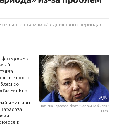
ериода» из-за проблем
ительные съемки «Ледникового периода»
о фигурному
овый
тьяна
 финального
облем со
«Газета.Ru».
кий чемпион
Татьяна Тарасова. Фото: Сергей Бобылев /
 Тарасова
ТАСС
азил
рнется к