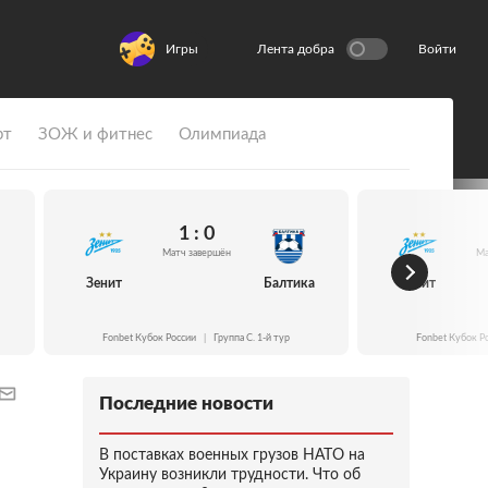
Игры
Лента добра
Войти
рт
ЗОЖ и фитнес
Олимпиада
1 : 0
Матч завершён
Ма
Зенит
Балтика
Зенит
Fonbet Кубок России
|
Группа C. 1-й тур
Fonbet Кубок Р
Последние новости
В поставках военных грузов НАТО на
Украину возникли трудности. Что об