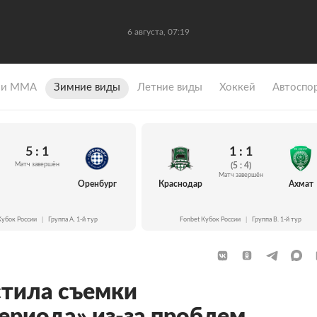
6 августа, 07:19
 и ММА
Зимние виды
Летние виды
Хоккей
Автоспо
5 : 1
1 : 1
Матч завершён
(5 : 4)
Матч завершён
Оренбург
Краснодар
Ахмат
Кубок России
|
Группа A. 1-й тур
Fonbet Кубок России
|
Группа B. 1-й тур
стила съемки