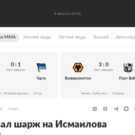
8 августа, 03:16
 и ММА
Зимние виды
Летние виды
Хоккей
Автоспо
0 : 1
3 : 0
Матч завершён
Матч завершён
Герта
Вулверхэмптон
Порт Ве
я — Вторая Бундеслига
|
1-й тур
Англия — Кубок лиги
|
1-й раунд
1)
Спорт
вал шарж на Исмаилова