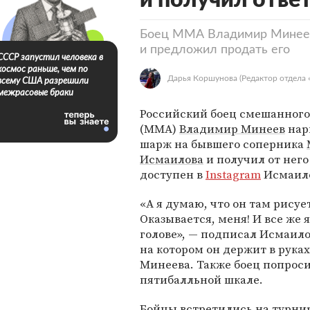
и получил отве
Боец ММА Владимир Минеев
и предложил продать его
СССР запустил человека в
космос раньше, чем по
Дарья Коршунова
(Редактор отдела 
всему США разрешили
межрасовые браки
Российский боец смешанного
(MMA)
Владимир Минеев
нар
шарж на бывшего соперника
Исмаилова
и получил от него
доступен в
Instagram
Исмаило
«А я думаю, что он там рисует
Оказывается, меня! И все же я
голове», — подписал Исмаило
на котором он держит в рука
Минеева. Также боец попрос
пятибалльной шкале.
Бойцы встретились на турнир