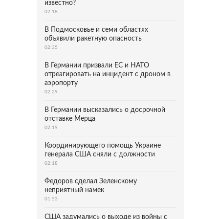
известно?
02:18
В Подмосковье и семи областях
объявили ракетную опасность
02:35
В Германии призвали ЕС и НАТО
отреагировать на инцидент с дроном в
аэропорту
02:29
В Германии высказались о досрочной
отставке Мерца
02:19
Координирующего помощь Украине
генерала США сняли с должности
02:18
Федоров сделал Зеленскому
неприятный намек
01:53
США задумались о выходе из войны с