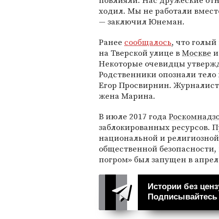
повлияли. Нас дружеские отн
ходил. Мы не работали вмест
— заключил Юнеман.
Ранее
сообщалось
, что голы
на Тверской улице в
Москве
и
Некоторые очевидцы утвержда
Родственники опознали тело
Егор Просвирнин. Журналист
жена Марина.
В июле 2017 года
Роскомнадз
заблокированных ресурсов. 
национальной и религиозной 
общественной безопасности, 
погром» был запущен в апреле
Истории без ценз
Подписывайтесь н