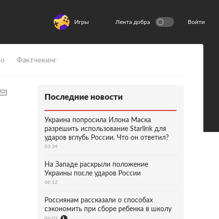
Игры
Лента добра
Войти
ио
Фактчекинг
Последние новости
Украина попросила Илона Маска
разрешить использование Starlink для
ударов вглубь России. Что он ответил?
03:34
На Западе раскрыли положение
Украины после ударов России
06:12
Россиянам рассказали о способах
сэкономить при сборе ребенка в школу
06:03