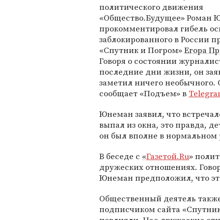
политического движения
«Общество.Будущее» Роман 
прокомментировал гибель ос
заблокированного в России п
«Спутник и Погром»
Егора П
Говоря о состоянии журналис
последние дни жизни, он заяв
заметил ничего необычного. 
сообщает «Подъем» в
Telegr
Юнеман заявил, что встречал
выпал из окна, это правда, де
он был вполне в нормальном 
В беседе с
«
Газетой.Ru
» полит
дружеских отношениях. Говор
Юнеман предположил, что эт
Общественный деятель также 
подписчиком сайта «Спутник 