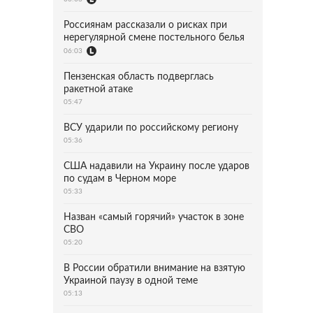
Россиянам рассказали о рисках при
нерегулярной смене постельного белья
06:03
Пензенская область подверглась
ракетной атаке
05:47
ВСУ ударили по российскому региону
05:36
США надавили на Украину после ударов
по судам в Черном море
05:33
Назван «самый горячий» участок в зоне
СВО
05:20
В России обратили внимание на взятую
Украиной паузу в одной теме
05:13