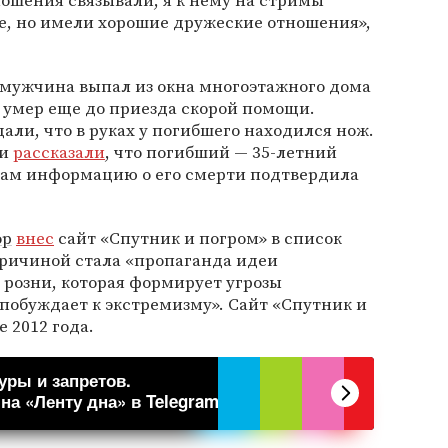
ошения связывали, я к нему на стримы
е, но имели хорошие дружеские отношения»,
й мужчина выпал из окна многоэтажного дома
 умер еще до приезда скорой помощи.
ли, что в руках у погибшего находился нож.
 и
рассказали
, что погибший — 35-летний
ам информацию о его смерти подтвердила
ор
внес
сайт «Спутник и погром» в список
Причиной стала «пропаганда идеи
розни, которая формирует угрозы
побуждает к экстремизму». Сайт «Спутник и
 2012 года.
уры и запретов.
а «Ленту дна» в Telegram