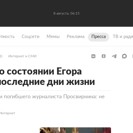
8 августа, 06:15
упность
Coцсети
Мемы
Реклама
Пресса
ТВ и рад
1)
Интернет и СМИ
о состоянии Егора
последние дни жизни
и погибшего журналиста Просвирнина: не
«Интернет