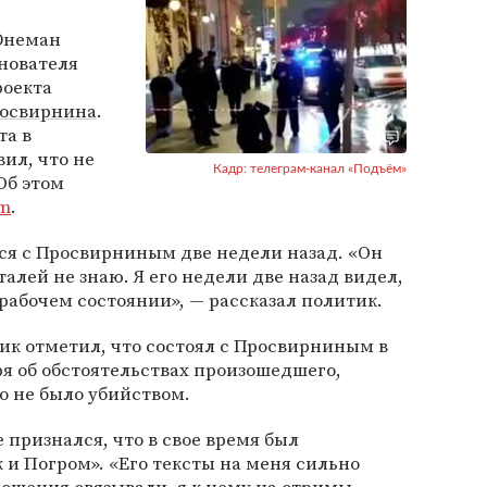
Юнеман
нователя
роекта
росвирнина
.
та в
ил, что не
Кадр: телеграм-канал «Подъём»
Об этом
am
.
ся с Просвирниным две недели назад. «Он
талей не знаю. Я его недели две назад видел,
рабочем состоянии», — рассказал политик.
ик отметил, что состоял с Просвирниным в
я об обстоятельствах произошедшего,
о не было убийством.
признался, что в свое время был
и Погром». «Его тексты на меня сильно