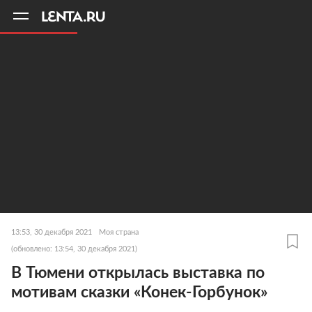
11
A
13:53, 30 декабря 2021
Моя страна
(обновлено: 13:54, 30 декабря 2021)
В Тюмени открылась выставка по
мотивам сказки «Конек-Горбунок»