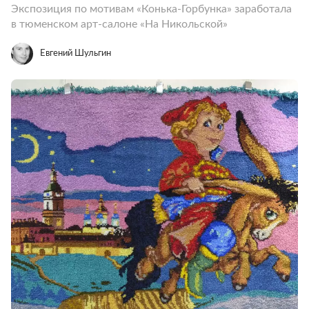
Экспозиция по мотивам «Конька-Горбунка» заработала
в тюменском арт-салоне «На Никольской»
Евгений Шульгин