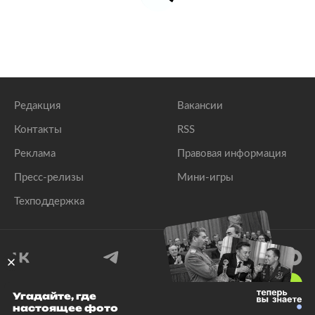
Редакция
Вакансии
Контакты
RSS
Реклама
Правовая информация
Пресс-релизы
Мини-игры
Техподдержка
18
+
Угадайте, где
настоящее фото
© 1999–2026 Все права защищены.