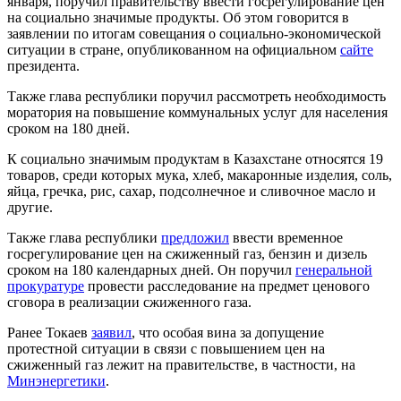
января, поручил правительству ввести госрегулирование цен
на социально значимые продукты. Об этом говорится в
заявлении по итогам совещания о социально-экономической
ситуации в стране, опубликованном на официальном
сайте
президента.
Также глава республики поручил рассмотреть необходимость
моратория на повышение коммунальных услуг для населения
сроком на 180 дней.
К социально значимым продуктам в Казахстане относятся 19
товаров, среди которых мука, хлеб, макаронные изделия, соль,
яйца, гречка, рис, сахар, подсолнечное и сливочное масло и
другие.
Также глава республики
предложил
ввести временное
госрегулирование цен на сжиженный газ, бензин и дизель
сроком на 180 календарных дней. Он поручил
генеральной
прокуратуре
провести расследование на предмет ценового
сговора в реализации сжиженного газа.
Ранее Токаев
заявил
, что особая вина за допущение
протестной ситуации в связи с повышением цен на
сжиженный газ лежит на правительстве, в частности, на
Минэнергетики
.