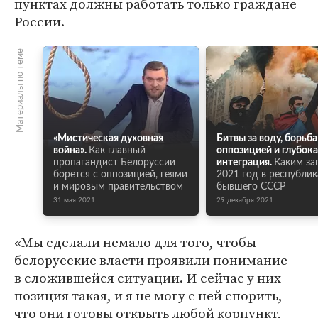
пунктах должны работать только граждане
России.
Материалы по теме
«Мистическая духовная
Битвы за воду, борьба
война».
Как главный
оппозицией и глубока
пропагандист Белоруссии
интеграция.
Каким за
борется с оппозицией, геями
2021 год в республик
и мировым правительством
бывшего СССР
31 мая 2021
29 декабря 2021
«Мы сделали немало для того, чтобы
белорусские власти проявили понимание
в сложившейся ситуации. И сейчас у них
позиция такая, и я не могу с ней спорить,
что они готовы открыть любой корпункт,