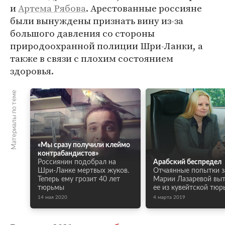
и
Артема Рябова
. Арестованные россияне
были вынуждены признать вину из-за
большого давления со стороны
природоохранной полиции Шри-Ланки, а
также в связи с плохим состоянием
здоровья.
Материалы по теме
«Мы сразу получили клеймо
контрабандистов»
Россиянин подобрал на
Арабский беспредел
Шри-Ланке мертвых жуков.
Отчаянные попытки 
Теперь ему грозит 40 лет
Марии Лазаревой вы
тюрьмы
ее из кувейтской тю
14 мая 2020
4 марта 2019