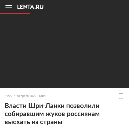
11
A
09:22, 1 февраля 2022
Мир
Власти Шри-Ланки позволили
собиравшим жуков россиянам
выехать из страны