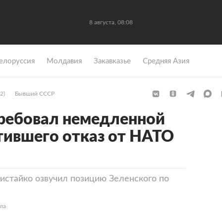
8 августа, 08:08
елоруссия
Молдавия
Закавказье
Средняя Азия
2)
Бывший СССР
ребовал немедленной
тившего отказ от НАТО
истайко озвучил позицию Зеленского по
ла