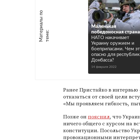
М
а
т
р
и
а
л
ы
п
о
т
е
м
е
Маленькая
е
:
победоносная страна
НАТО накачивает
Украину оружием и
боеприпасами. Чем э
опасно для республик
Донбасса?
14 февраля 2022
Ранее Пристайко в интервью
отказаться от своей цели вс
«Мы проявляем гибкость, пыт
Позже он
пояснил
, что Украи
ничего общего с курсом на в
конституции. Посольство Ук
провокационными интерпрет