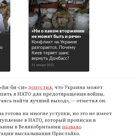
.
«Ни о каком вторжении
не может быть и речи»
Конфликт на Украине
то
разгорается. Почему
Киев теряет шанс
вернуть Донбасс?
31 января 2022
«Би-би-си»
допустил
, что Украина может
тупить в НАТО для предотвращения войны.
аясь найти лучший выход», — отметил он.
на готова на многие уступки, но это не имеет
ступление в НАТО, который прописан в
раины в Великобритании
назвало
ации высказывания Пристайко.