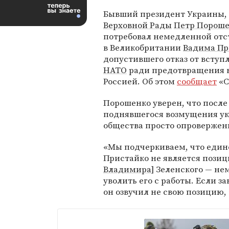
Бывший президент Украины,
Верховной Рады
Петр Порош
потребовал немедленной отс
в Великобритании
Вадима Пр
допустившего отказ от вступ
НАТО
ради предотвращения 
Россией. Об этом
сообщает
«С
Порошенко уверен, что после
поднявшегося возмущения ук
общества просто опровержен
«Мы подчеркиваем, что единс
Пристайко не является позиц
Владимира
] Зеленского — не
уволить его с работы. Если з
он озвучил не свою позицию,