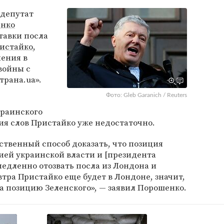
 депутат
енко
тавки посла
истайко
,
ления в
войны с
трана.ua».
Фото: Gleb Garanich / Reuters
раинского
ия слов Пристайко уже недостаточно.
твенный способ доказать, что позиция
ией украинской власти и [президента
медленно отозвать посла из Лондона и
автра Пристайко еще будет в Лондоне, значит,
 а позицию Зеленского», — заявил Порошенко.