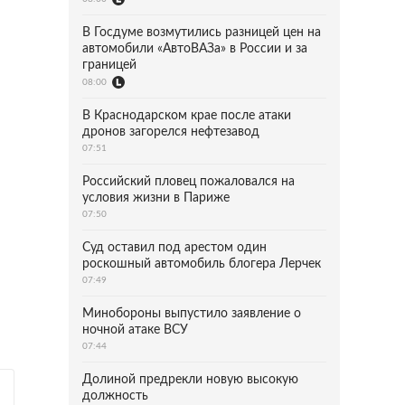
В Госдуме возмутились разницей цен на
автомобили «АвтоВАЗа» в России и за
границей
08:00
В Краснодарском крае после атаки
дронов загорелся нефтезавод
07:51
Российский пловец пожаловался на
условия жизни в Париже
07:50
Суд оставил под арестом один
роскошный автомобиль блогера Лерчек
07:49
Минобороны выпустило заявление о
ночной атаке ВСУ
07:44
Долиной предрекли новую высокую
должность