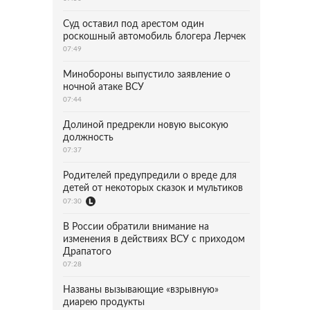
Суд оставил под арестом один
роскошный автомобиль блогера Лерчек
07:49
Минобороны выпустило заявление о
ночной атаке ВСУ
07:44
Долиной предрекли новую высокую
должность
07:37
Родителей предупредили о вреде для
детей от некоторых сказок и мультиков
07:30
В России обратили внимание на
изменения в действиях ВСУ с приходом
Драпатого
07:28
Названы вызывающие «взрывную»
диарею продукты