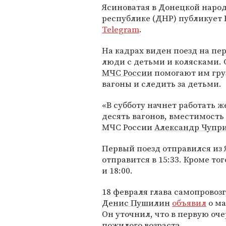
Ясиноватая в Донецкой наро
республике (ДНР) публикует 
Telegram
.
На кадрах виден поезд на пе
люди с детьми и колясками.
МЧС России
помогают им гру
вагоны и следить за детьми.
«В субботу начнет работать 
десять вагонов, вместимость 
МЧС России
Александр Чупр
Первый поезд отправился из Я
отправится в 15:33. Кроме тог
и 18:00.
18 февраля глава самопрово
Денис Пушилин
объявил
о ма
Он уточнил, что в первую оч
пожилого возраста.