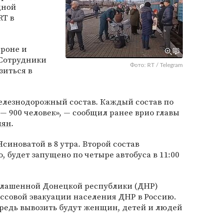
дной
RT в
рроне и
 Сотрудники
Фото: RT / Telegram
зиться в
железнодорожный состав. Каждый состав по
— 900 человек», — сообщил ранее врио главы
иян
.
синоватой в 8 утра. Второй состав
о, будет запущено по четыре автобуса в 11:00
зглашенной Донецкой республики (ДНР)
ссовой эвакуации населения ДНР в Россию.
ередь вывозить будут женщин, детей и людей