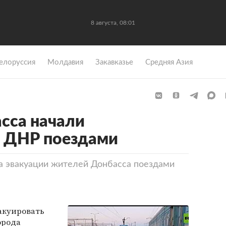
8 августа, 08:01
елоруссия
Молдавия
Закавказье
Средняя Азия
сса начали
з ДНР поездами
а эвакуации жителей Донбасса поездами
акуировать
орода