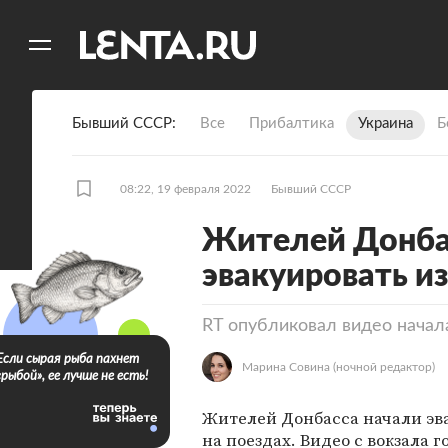
11
A
Бывший СССР
Все
Прибалтика
Украина
Б
08:22, 19 февраля 2022
Бывший СССР
Жителей Донба
эвакуировать и
RT опубликовал видео начал
Если сырая рыба пахнет
Марина Совина
(ночной редактор)
«рыбой», ее лучше не есть!
Жителей Донбасса начали эв
на поездах. Видео с вокзала г