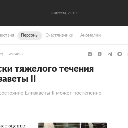
8 августа, 21:10
ествия
Персоны
Счастливчики
Аномалии
2)
Из жизни
ски тяжелого течения
аветы II
 состояние Елизаветы II может постепенно
ист оценил