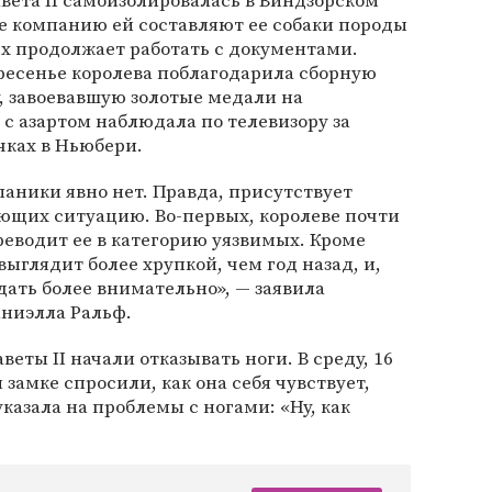
авета II самоизолировалась в Виндзорском
де компанию ей составляют ее собаки породы
х продолжает работать с документами.
кресенье королева поблагодарила сборную
, завоевавшую золотые медали на
 с азартом наблюдала по телевизору за
чках в Ньюбери.
паники явно нет. Правда, присутствует
ющих ситуацию. Во-первых, королеве почти
реводит ее в категорию уязвимых. Кроме
выглядит более хрупкой, чем год назад, и,
дать более внимательно», — заявила
ниэлла Ральф.
заветы II начали отказывать ноги. В среду, 16
 замке спросили, как она себя чувствует,
указала на проблемы с ногами: «Ну, как