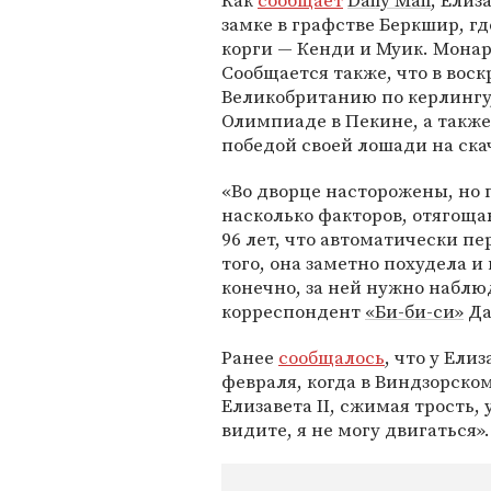
Как
сообщает
Daily Mail
, Елиз
замке в графстве Беркшир, г
корги — Кенди и Муик. Монар
Сообщается также, что в вос
Великобританию по керлингу
Олимпиаде в Пекине, а также
победой своей лошади на ска
«Во дворце насторожены, но 
насколько факторов, отягоща
96 лет, что автоматически пе
того, она заметно похудела и 
конечно, за ней нужно наблю
корреспондент
«Би-би-си»
Да
Ранее
сообщалось
, что у Ели
февраля, когда в Виндзорском
Елизавета II, сжимая трость, 
видите, я не могу двигаться».