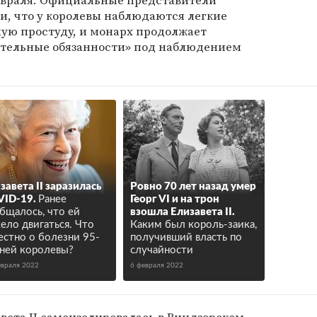
февраля. Официальные представители
и, что у королевы наблюдаются легкие
ую простуду, и монарх продолжает
ительные обязанности» под наблюдением
завета II заразилась
Ровно 70 лет назад умер
ID-19.
Ранее
Георг VI и на трон
бщалось, что ей
взошла Елизавета II.
ело двигаться. Что
Каким был король-заика,
естно о болезни 95-
получивший власть по
ней королевы?
случайности
евраля 2022
6 февраля 2022