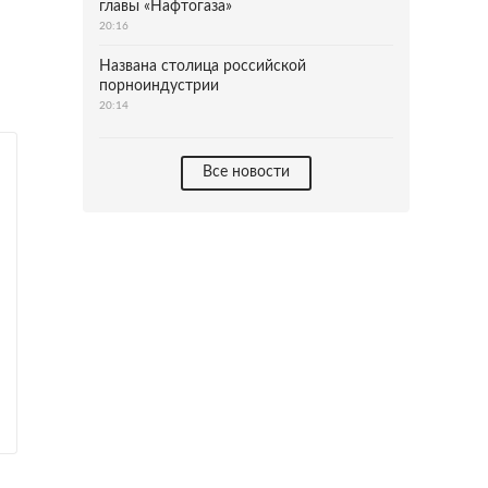
главы «Нафтогаза»
20:16
Названа столица российской
порноиндустрии
20:14
Все новости