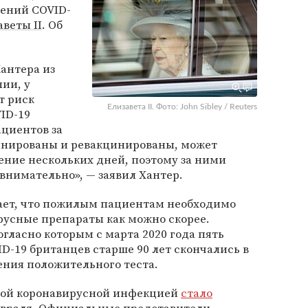
нений COVID-
аветы II
. Об
антера из
ии, у
т риск
Елизавета II. Фото: John Sibley / Reuters
ID-19
циентов за
цинированы и ревакцинированы, может
ение нескольких дней, поэтому за ними
внимательно», — заявил Хантер.
тает, что пожилым пациентам необходимо
русные препараты как можно скорее.
гласно которым с марта 2020 года пять
D-19 британцев старше 90 лет скончались в
ения положительного теста.
овой коронавирусной инфекцией
стало