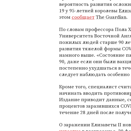
вероятность развития ослож
19 у 95-летней королевы
Елиз
этом
сообщает
The Guardian
.
По словам профессора Пола Х
Университета Восточной Англ
пожилых людей старше 90 ле
развития тяжелой формы COV
намного выше. «Состояние па
90, даже если они были вак
постепенно ухудшаться в теч
следует наблюдать особенно 
Кроме того, специалист счи
начинать вводить противови
Издание приводит данные, со
процентов заразившихся COVI
течение 28 дней после получ
О заражении Елизаветы II н