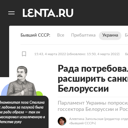
11
A
Бывший СССР
Все
Прибалтика
Украина
Б
15:43, 4 марта 2022
(обновлено: 15:50, 4 марта 2022)
Б
Рада потребова
расширить санк
Белоруссии
Парламент Украины попроси
Знаменитая поза Сталина
с ладонью за пазухой была
госсектора Белоруссии и Ро
не ради образа — так он
маскировал искалеченную в
Алевтина Запольская
(редактор отд
детстве руку
«Бывший СССР»)