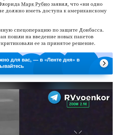
 Флорида
Марк Рубио
заявил, что «ни одно
не должно иметь доступа к американскому
енную спецоперацию по защите Донбасса.
ран пошли на введение новых пакетов
скритиковали ее за принятое решение.
ажно для вас, — в «Ленте дня» в
сывайтесь