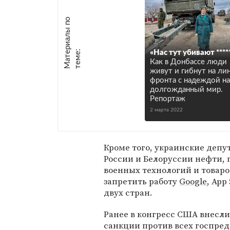
М
а
т
р
и
а
л
ы
п
о
т
е
м
е
е
:
«Нас тут убивают ****
Как в Донбассе люди
живут и гибнут на ли
фронта с надеждой на
долгожданный мир.
Репортаж
2 марта 2022
Кроме того, украинские депу
России и Белоруссии нефти, г
военных технологий и товаро
запретить работу
Google
, App
двух стран.
Ранее в конгресс США внесл
санкции против всех госпре