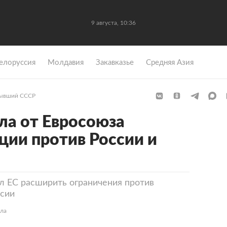
9 августа, 10:36
елоруссия
Молдавия
Закавказье
Средняя Азия
ывший СССР
ла от Евросоюза
ции против России и
л ЕС расширить ограничения против
ссии
ела