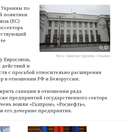
 Украины по
й политики
оюза
(ЕС)
оссектора
етствующий
йте
Фото: Valentyn Ogirenko / Reuters
у Евросоюза
,
 действий и
ств с просьбой относительно расширения
р в отношении РФ и Белоруссии.
ирить санкции в отношении ряда
кже предприятий государственного сектора
ечень вошли
«Газпром»
,
«Роснефть»
,
и его дочерние предприятия.