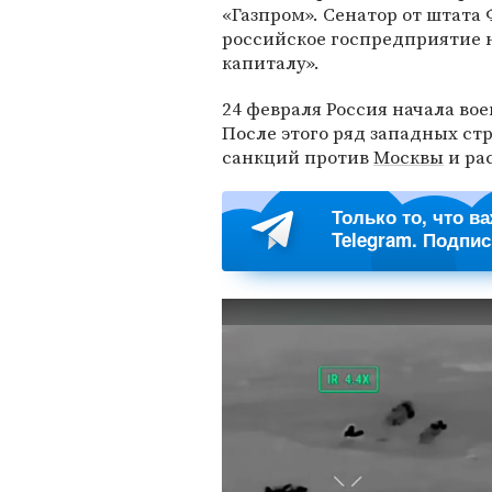
«Газпром». Сенатор от штата
российское госпредприятие 
капиталу».
24 февраля Россия начала во
После этого ряд западных ст
санкций против
Москвы
и ра
Только то, что в
Telegram. Подпи