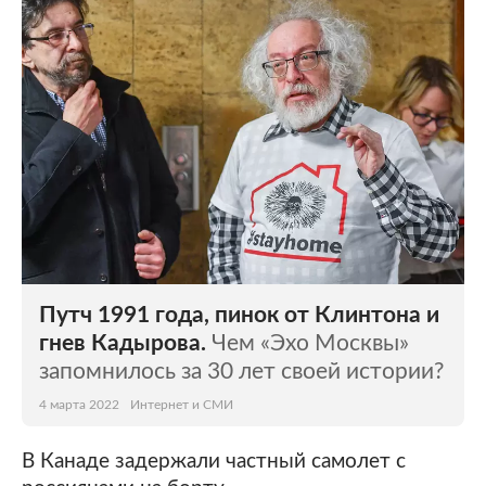
Мир
Бывший СССР
Экономика
Силовые структуры
Наука и техника
Спорт
Культура
Интернет и СМИ
Ценности
Путешествия
Из жизни
Среда обитания
Путч 1991 года, пинок от Клинтона и
Забота о себе
Авто
гнев Кадырова.
Чем «Эхо Москвы»
запомнилось за 30 лет своей истории?
4 марта 2022
Интернет и СМИ
В Канаде задержали частный самолет с