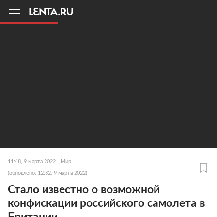
11
A
11:48, 9 марта 2022
Мир
(обновлено: 12:32, 9 марта 2022)
Стало известно о возможной
конфискации российского самолета в
Британии