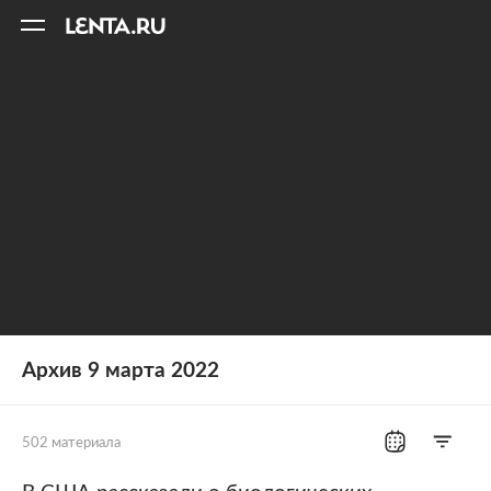
11
A
Архив 9 марта 2022
502 материала
Все рубрики
Россия