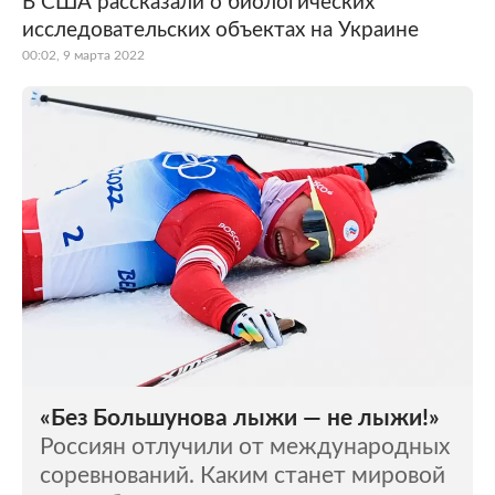
В США рассказали о биологических
исследовательских объектах на Украине
Мир
Бывший СССР
00:02, 9 марта 2022
Экономика
Силовые структуры
Наука и техника
Спорт
Культура
Интернет и СМИ
Ценности
Путешествия
Из жизни
Среда обитания
Забота о себе
Авто
«Без Большунова лыжи — не лыжи!»
Россиян отлучили от международных
соревнований. Каким станет мировой