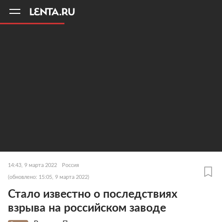
11
A
14:43, 9 марта 2022
Россия
(обновлено: 15:05, 9 марта 2022)
Стало известно о последствиях
взрыва на российском заводе