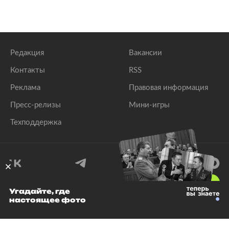
Редакция
Вакансии
Контакты
RSS
Реклама
Правовая информация
Пресс-релизы
Мини-игры
Техподдержка
18
+
Угадайте, где
настоящее фото
© 1999–2026 Все права защищены.
ООО «Лента.Ру»