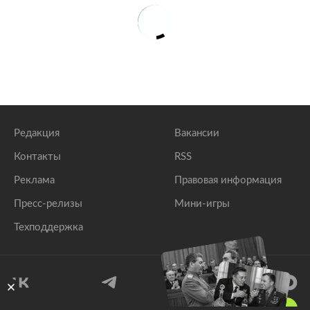
Редакция
Вакансии
Контакты
RSS
Реклама
Правовая информация
Пресс-релизы
Мини-игры
Техподдержка