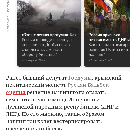
Материалы по теме
«Это не легкая прогулка»
Как
Россия признала
Россия проводит военную
независимость ДНР и
операцию в Донбассе и за
Как страна отреагиро
счет чего взламывает
решение Путина и чт
оборону Украины?
дальше?
26 февраля 2022
22 февраля 2022
Ранее бывший депутат
Госдумы
, крымский
политический эксперт
Руслан Бальбек
оценил
решение Вашингтона оказать
гуманитарную помощь Донецкой и
Луганской народным республикам (ДНР и
ЛНР). По его мнению, таким образом
Вашингтон хочет вестернизировать
население Донбасса.