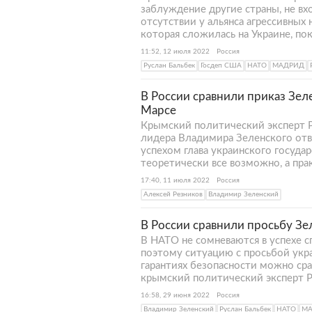
заблуждение другие страны, не вх
отсутствии у альянса агрессивных
которая сложилась на Украине, пок
11:52, 12 июля 2022
Россия
Руслан Бальбек
Госдеп США
НАТО
МАДРИД
В России сравнили приказ Зел
Марсе
Крымский политический эксперт Р
лидера Владимира Зеленского отво
успехом глава украинского государ
теоретически все возможно, а пр
17:40, 11 июля 2022
Россия
Алексей Резников
Владимир Зеленский
В России сравнили просьбу Зе
В НАТО не сомневаются в успехе с
поэтому ситуацию с просьбой укр
гарантиях безопасности можно сра
крымский политический эксперт Р
16:58, 29 июня 2022
Россия
Владимир Зеленский
Руслан Бальбек
НАТО
М