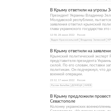
В Крыму ответили на угрозы З
Президент Украины Владимир Зел
Молдавской республике, пытается н
заявления ответил крымский полит
глава украинского государства это 
12:58, 28 июня 2022
Россия
Вадим Красносельский
Владимир Зеленский
К
В Крыму ответили на заявлени
Крымский политический эксперт 
представителя президента Украин
силой. По его словам, поставки 
политикам. Он подчеркнул, что до
военной операции.
23:12, 17 июня 2022
Россия
Руслан Бальбек
ДОНЕЦК
КИЕВ
В Крыму предложили провести
Севастополе
Колонну украинских военнопленны