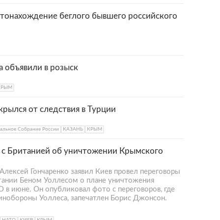
тонахождение беглого бывшего российского
а объявили в розыск
КРЫМ
рылся от следствия в Турции
альное Собрание России
КАЗАНЬ
КРЫМ
х с Британией об уничтожении Крымского
Алексей Гончаренко заявил Киев провел переговоры
ании Беном Уоллесом о плане уничтожения
 в июне. Он опубликовал фото с переговоров, где
минобороны Уоллеса, запечатлен Борис Джонсон.