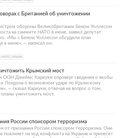
НАТО
КИЕВ
КРЫМ
говорах с Британией об уничтожении
инистром обороны Великобритании Беном Уоллесом
оста на саммите НАТО в июне, заявил депутат
ко. «Мы с Беном Уоллесом обсудили план
 в июне», — написал он.
НАТО
КРЫМ
ничтожить Крымский мост
и ООН Джеймс Кариуки опроверг сведения о якобы
а и Лондона о возможном ударе по Крымскому
м», — сказал Кариуки, отвечая на вопрос о том,
ь планы уничтожить мост.
ния России спонсором терроризма
н от признания России спонсором терроризма. Они
е повлияет на ход конфликта на Украине и принесет