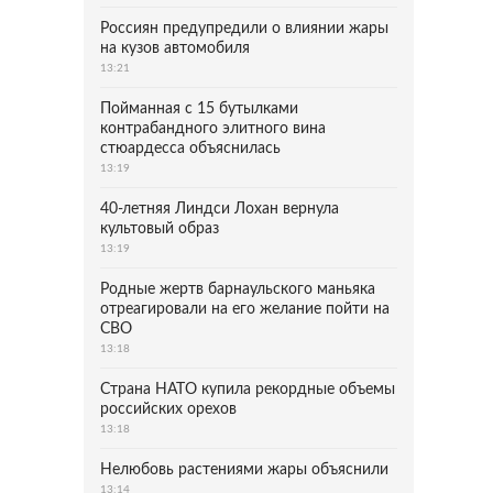
Россиян предупредили о влиянии жары
на кузов автомобиля
13:21
Пойманная с 15 бутылками
контрабандного элитного вина
стюардесса объяснилась
13:19
40-летняя Линдси Лохан вернула
культовый образ
13:19
Родные жертв барнаульского маньяка
отреагировали на его желание пойти на
СВО
13:18
Страна НАТО купила рекордные объемы
российских орехов
13:18
Нелюбовь растениями жары объяснили
13:14