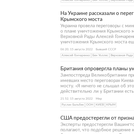
Алексей Гончаренко
Бен Уоллес
Верховная Рада
На Украине рассказали о пере
Крымского моста
Украина провела переговоры с м
о плане уничтожения Крымского м
Верховной Рады Алексей Гончарен
уничтожения Крымского моста еще
06:20, 15 августа 2022
Бывший СССР
Алексей Гончаренко
Бен Уоллес
Верховная Рада
Британия опровергла планы у
Зампостпреда Великобритании пр
имевших место переговорах Киев
мосту. «Я ничего не слышал об это
действительно ли у Британии ест
21:52, 15 августа 2022
Мир
Руслан Бальбек
ООН
КИЕВ
КРЫМ
США предостерегли от призна
Эксперты предостерегли Вашингто
полагают, что подобное решение н