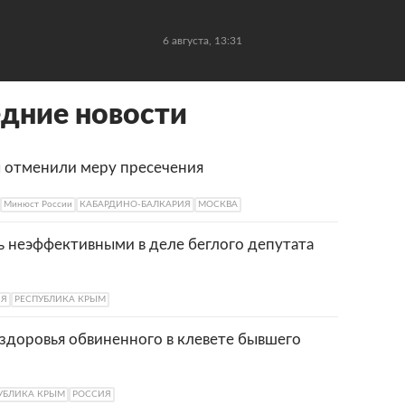
6 августа, 13:31
едние новости
ы отменили меру пресечения
Минюст России
КАБАРДИНО-БАЛКАРИЯ
МОСКВА
ь неэффективными в деле беглого депутата
ИЯ
РЕСПУБЛИКА КРЫМ
здоровья обвиненного в клевете бывшего
УБЛИКА КРЫМ
РОССИЯ