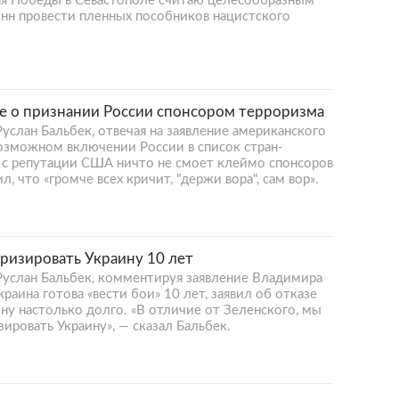
дня Победы в Севастополе считаю целесообразным
нн провести пленных пособников нацистского
ие о признании России спонсором терроризма
слан Бальбек, отвечая на заявление американского
возможном включении России в список стран-
о с репутации США ничто не смоет клеймо спонсоров
, что «громче всех кричит, "держи вора", сам вор».
ризировать Украину 10 лет
услан Бальбек, комментируя заявление Владимира
раина готова «вести бои» 10 лет, заявил об отказе
у настолько долго. «В отличие от Зеленского, мы
ировать Украину», — сказал Бальбек.