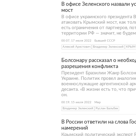
В офисе Зеленского назвали у
мост
В офисе украинского президента 
атаковать Крымский мост, как тол
есть ограничения от партнеров, п
территории РФ — значит, не будем
00:07, 17 июля 2022
Бывший СССР
Алексей Арестович
Владимир Зеленский
КРЫМ
Болсонару рассказал о необх
разрешения конфликта
Президент Бразилии Жаир Болсонар
Украине. Политик провел аналоги
военнослужащие аргентинской арм
десанта. «В жизни есть то, что пр
он.
00:19, 15 июля 2022
Мир
Владимир Зеленский
Руслан Бальбек
В России ответили на слова Г
намерений
Крымский политический эксперт Р