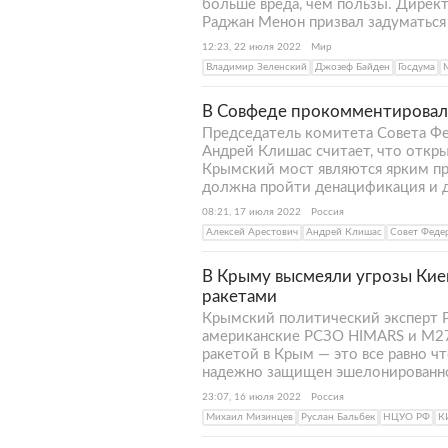
больше вреда, чем пользы. Директ
Раджан Менон призвал задуматься
12:23, 22 июля 2022
Мир
Владимир Зеленский
Джозеф Байден
Госдума
В Совфеде прокомментировали
Председатель комитета Совета Ф
Андрей Клишас считает, что откр
Крымский мост являются ярким пр
должна пройти денацификация и 
08:21, 17 июля 2022
Россия
Алексей Арестович
Андрей Клишас
Совет Феде
В Крыму высмеяли угрозы Кие
ракетами
Крымский политический эксперт Р
американские РСЗО HIMARS и М270 
ракетой в Крым — это все равно ч
надежно защищен эшелонированн
23:07, 16 июля 2022
Россия
Михаил Мизинцев
Руслан Бальбек
НЦУО РФ
К