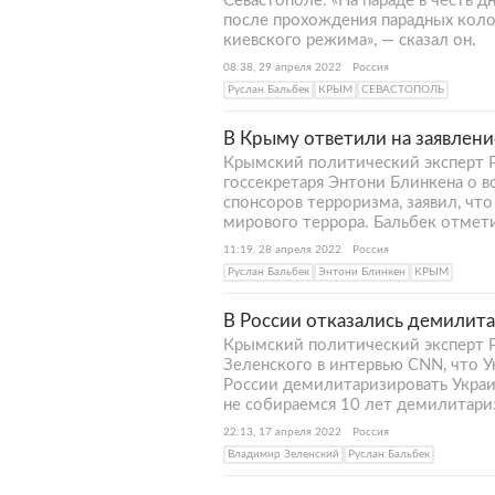
Севастополе. «На параде в честь 
после прохождения парадных коло
киевского режима», — сказал он.
08:38, 29 апреля 2022
Россия
Руслан Бальбек
КРЫМ
СЕВАСТОПОЛЬ
В Крыму ответили на заявлен
Крымский политический эксперт Ру
госсекретаря Энтони Блинкена о 
спонсоров терроризма, заявил, чт
мирового террора. Бальбек отметил
11:19, 28 апреля 2022
Россия
Руслан Бальбек
Энтони Блинкен
КРЫМ
В России отказались демилита
Крымский политический эксперт Р
Зеленского в интервью CNN, что Ук
России демилитаризировать Украин
не собираемся 10 лет демилитариз
22:13, 17 апреля 2022
Россия
Владимир Зеленский
Руслан Бальбек