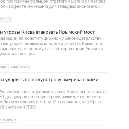
ор программы большой стратегии Defense Priorities
 об «эффекте бумеранга для западных экономик».
МОСКВА
 угрозы Киева атаковать Крымский мост
едерации по конституционному законодательству
ытые угрозы киевских властей атаковать Крым или
имером того, почему на всей территории Украины
демилитаризация.
рации
КИЕВ
КРЫМ
ва ударить по полуострову американскими
услан Бальбек, оценивая угрозы Киева использовать
для ударов по полуострову, заявил, что попасть
то биться головой о стену. Он напомнил, что Крым
ой системой ПВО.
ИЕВ
КРЫМ