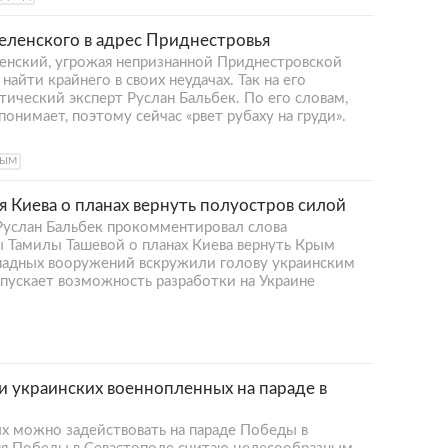
еленского в адрес Приднестровья
енский, угрожая непризнанной Приднестровской
айти крайнего в своих неудачах. Так на его
ический эксперт Руслан Бальбек. По его словам,
понимает, поэтому сейчас «рвет рубаху на груди».
РЫМ
я Киева о планах вернуть полуостров силой
Руслан Бальбек прокомментировал слова
ы Тамилы Ташевой о планах Киева вернуть Крым
западных вооружений вскружили голову украинским
пускает возможность разработки на Украине
 украинских военнопленных на параде в
х можно задействовать на параде Победы в