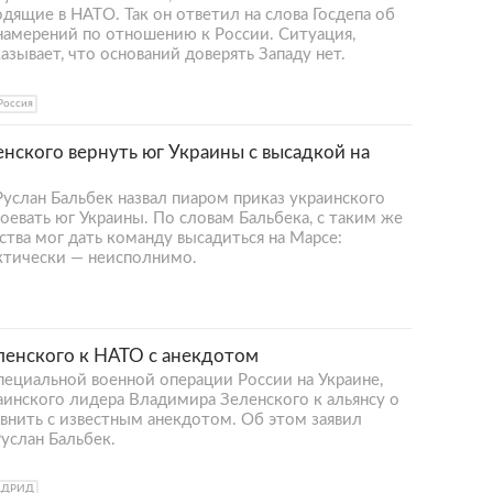
одящие в НАТО. Так он ответил на слова Госдепа об
 намерений по отношению к России. Ситуация,
азывает, что оснований доверять Западу нет.
Россия
енского вернуть юг Украины с высадкой на
услан Бальбек назвал пиаром приказ украинского
евать юг Украины. По словам Бальбека, с таким же
ства мог дать команду высадиться на Марсе:
актически — неисполнимо.
ленского к НАТО с анекдотом
пециальной военной операции России на Украине,
аинского лидера Владимира Зеленского к альянсу о
внить с известным анекдотом. Об этом заявил
услан Бальбек.
АДРИД