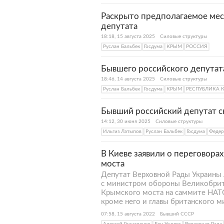
Раскрыто предполагаемое мес
депутата
18:18, 15 августа 2025
Силовые структуры
Руслан Бальбек
Госдума
КРЫМ
РОССИЯ
Бывшего российского депутат
18:46, 14 августа 2025
Силовые структуры
Руслан Бальбек
Госдума
КРЫМ
РЕСПУБЛИКА 
Бывший российский депутат ск
14:12, 30 июня 2025
Силовые структуры
Ильгиз Латыпов
Руслан Бальбек
Госдума
Федер
В Киеве заявили о переговора
моста
Депутат Верховной Рады Украины 
с министром обороны Великобрит
Крымского моста на саммите НАТО
кроме него и главы британского 
07:58, 15 августа 2022
Бывший СССР