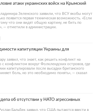
словие атаки украинских войск на Крымский
Владимира Зеленского заявили, что ВСУ якобы могут
ько появится первая техническая возможность. «Если
отому что они видят общую картину, не бить по
», — отметили в администрации.
одимости капитуляции Украины для
у заявил, что знает, как решить конфликт на
ю с конфликтом вокруг Фолклендских островов, где
ии капитулировали после высадки британского
ичиняет боль, но это необходимо понять», — сказал
осдепа об отсутствии у НАТО агрессивных
услан Бальбек заявил, что США пытаются ввести в