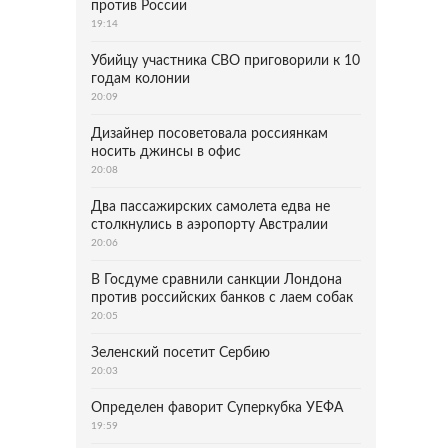
против России
19:14
Убийцу участника СВО приговорили к 10
годам колонии
20:09
Дизайнер посоветовала россиянкам
носить джинсы в офис
20:08
Два пассажирских самолета едва не
столкнулись в аэропорту Австралии
20:06
В Госдуме сравнили санкции Лондона
против российских банков с лаем собак
20:05
Зеленский посетит Сербию
20:03
Определен фаворит Суперкубка УЕФА
19:59