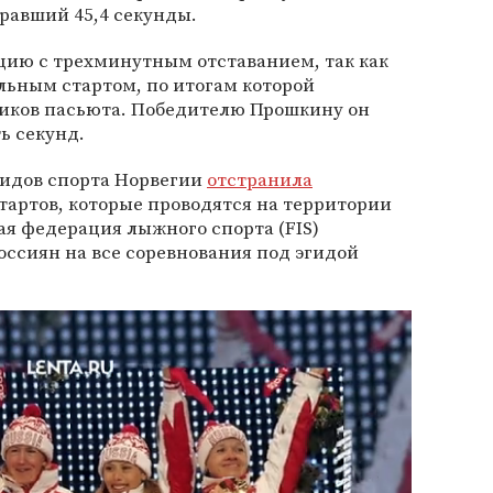
гравший 45,4 секунды.
цию с трехминутным отставанием, так как
ельным стартом, по итогам которой
иков пасьюта. Победителю Прошкину он
ь секунд.
идов спорта Норвегии
отстранила
тартов, которые проводятся на территории
я федерация лыжного спорта (FIS)
оссиян на все соревнования под эгидой