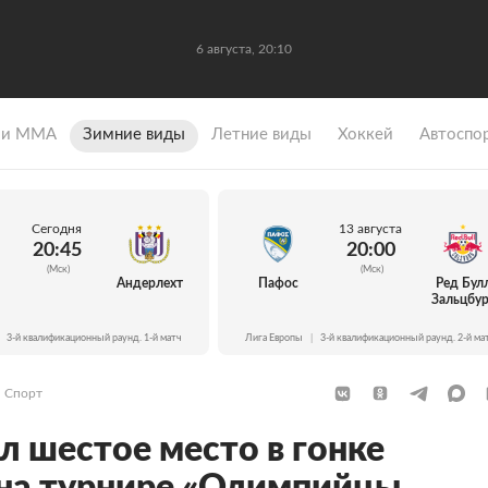
6 августа, 20:10
 и ММА
Зимние виды
Летние виды
Хоккей
Автоспо
Сегодня
13 августа
20:45
20:00
(Мск)
(Мск)
Андерлехт
Пафос
Ред Бул
Зальцбур
3-й квалификационный раунд. 1-й матч
Лига Европы
|
3-й квалификационный раунд. 2-й ма
Спорт
л шестое место в гонке