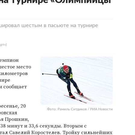
на турнире «Олимпийцы
ировал шестым в пасьюте на турнире
рт»)
чемпион
шестое место
 километров
нире
м сообщает
есенье, 20
Фото: Рамиль Ситдиков / РИА Новости
овская
ья Прошкин,
8 минут и 33,6 секунды. Вторым с
стал Савелий Коростелев. Тройку сильнейших