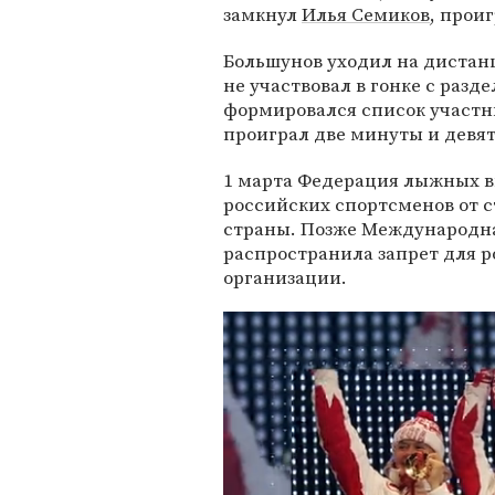
замкнул
Илья Семиков
, прои
Большунов уходил на дистан
не участвовал в гонке с разд
формировался список участн
проиграл две минуты и девят
1 марта Федерация лыжных в
российских спортсменов от с
страны. Позже Международна
распространила запрет для р
организации.