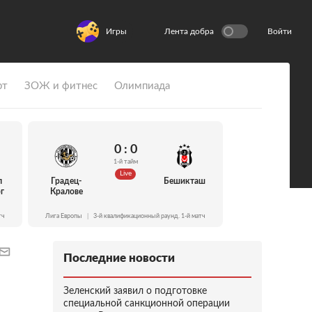
Игры
Лента добра
Войти
рт
ЗОЖ и фитнес
Олимпиада
0 : 0
1-й тайм
Live
л
Градец-
Бешикташ
г
Кралове
тч
Лига Европы
|
3-й квалификационный раунд. 1-й матч
Последние новости
Зеленский заявил о подготовке
специальной санкционной операции