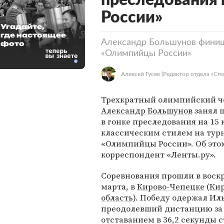
преследования 
России»
Угадайте,
где настоящее
Александр Большунов финиш
фото
«Олимпийцы России»
Алексей Гусев
(Редактор отдела «Спо
Трехкратный олимпийский 
Александр Большунов
занял 
в гонке преследования на 15
классическим стилем на тур
«Олимпийцы России». Об это
корреспондент «Ленты.ру».
Соревнования прошли в воскр
марта, в
Кирово-Чепецке
(
Кир
область
). Победу одержал Ил
преодолевший дистанцию за 3
отставанием в 36,2 секунды 