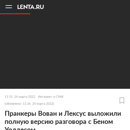
11
A
11:15, 24 марта 2022
Интернет и СМИ
(обновлено: 11:26, 24 марта 2022)
Пранкеры Вован и Лексус выложили
полную версию разговора с Беном
Уоллесом