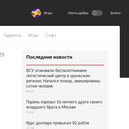
Игры
Лента добра
Войти
Гаджеты
Игры
Софт
Последние новости
ВСУ атаковали беспилотниками
логистический центр в уральском
регионе. Начался пожар, эвакуированы
сотни человек
09:22
Парень изрезал 16-летнего друга своего
младшего брата в Москве
11:19
Курс доллара превысил 82 рубля
11:18