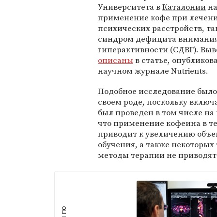
Университета в
Каталонии
н
применение кофе при лечен
психических расстройств, та
синдром дефицита внимания
гиперактивности (СДВГ). Вы
описаны
в статье, опубликов
научном журнале Nutrients.
Подобное исследование было
своем роде, поскольку включ
был проведен в том числе на
что применение кофеина в те
приводит к увеличению объ
обучения, а также некоторых
методы терапии не приводят