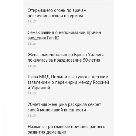
Открывшего огонь по врачам
россиянина взяли штурмом
11:17
Семак заявил о непонимании причин
введения Fan ID
11:16
Жена тяжелобольного Брюса Уиллиса
покаялась за празднование 50-летия
11:16
Глава МИД Польши выступил с дерзким
заявлением о перемирии между Россией
и Украиной
11:13
70-летняя женщина раскрыла секрет
своей моложавой внешности
11:10
Названы три главные причины раннего
развития деменции