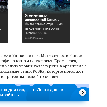
Утомленные
лихорадкой
Какими
были самые страшные
х
пандемии в истории
человечества
12 августа 2020
ватели Университета Макмастера в Канаде
кофе полезно для здоровья. Кроме того,
нижению уровня холестерина в организме с
циальные белки PCSK9, которые помогают
ипопротеины низкой плотности
ажно для вас, — в «Ленте дня» в
сывайтесь