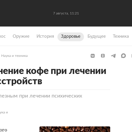
7 августа, 11:21
мос
Оружие
История
Здоровье
Будущее
Техника
Наука и техника
ение кофе при лечении
сстройств
олезным при лечении психических
ука и
ого