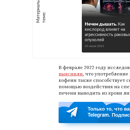
М
а
т
р
и
а
л
ы
п
о
т
е
м
е
е
:
Нечем дышать.
Как
кислород влияет на
агрессивность раковы
опухолей
23 июля 2021
В феврале 2022 году исследо
выяснили
, что употребление 
кофеин также способствует с
помощью воздействия на спе
печени выводить из крови л
Только то, что в
Telegram. Подпи