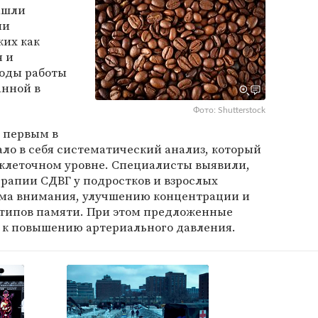
ашли
ии
ких как
 и
воды работы
анной в
Фото: Shutterstock
 первым в
ало в себя систематический анализ, который
 клеточном уровне. Специалисты выявили,
рапии СДВГ у подростков и взрослых
ема внимания, улучшению концентрации и
 типов памяти. При этом предложенные
 к повышению артериального давления.