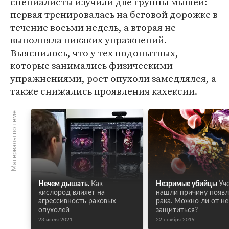
специалисты изучили две группы мышей:
первая тренировалась на беговой дорожке в
течение восьми недель, а вторая не
выполняла никаких упражнений.
Выяснилось, что у тех подопытных,
которые занимались физическими
упражнениями, рост опухоли замедлялся, а
также снижались проявления кахексии.
Материалы по теме
Нечем дышать.
Как
Незримые убийцы
Уч
кислород влияет на
нашли причину появл
агрессивность раковых
рака. Можно ли от не
опухолей
защититься?
23 июля 2021
22 ноября 2019