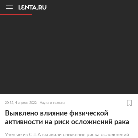
11
A
20:32, 4 апреля 2022
Наука и техника
Выявлено влияние физической
активности на риск осложнений рака
Ученые из США выявили снижение риска осложнений