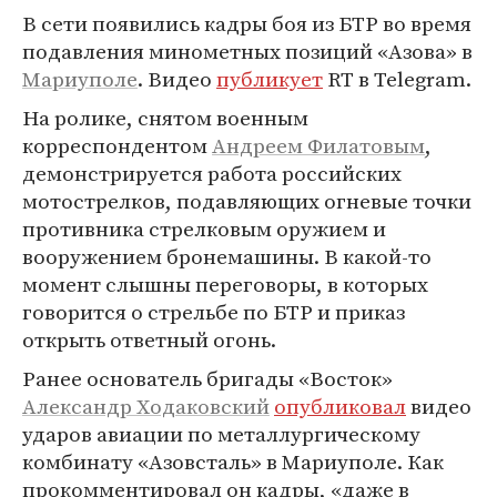
В сети появились кадры боя из БТР во время
подавления минометных позиций «Азова» в
Мариуполе
. Видео
публикует
RT в Telegram.
На ролике, снятом военным
корреспондентом
Андреем Филатовым
,
демонстрируется работа российских
мотострелков, подавляющих огневые точки
противника стрелковым оружием и
вооружением бронемашины. В какой-то
момент слышны переговоры, в которых
говорится о стрельбе по БТР и приказ
открыть ответный огонь.
Ранее основатель бригады «Восток»
Александр Ходаковский
опубликовал
видео
ударов авиации по металлургическому
комбинату «Азовсталь» в Мариуполе. Как
прокомментировал он кадры, «даже в