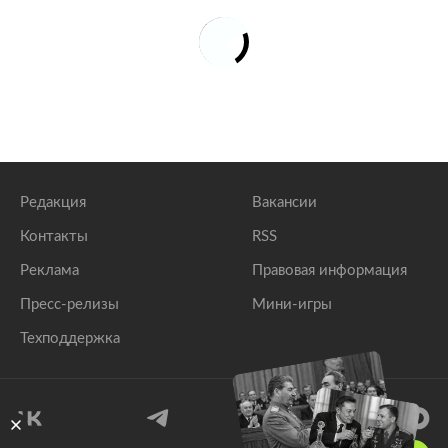
Редакция
Вакансии
Контакты
RSS
Реклама
Правовая информация
Пресс-релизы
Мини-игры
Техподдержка