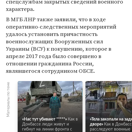
спецслужбам закрытых сведений военного
характера.
В МГБ ЛНР также заявили, что в ходе
оперативно-следственных мероприятий
удалось установить причастность
военнослужащих Вооруженных сил
Украины (ВСУ) к покушению, которое в
апреле 2017 года было совершено в
отношении гражданина России,
являвшегося сотрудником ОБСЕ.
Материалы по теме
«Нас тут убивают *****»
Как в
«Тела закопали на за
Донбассе люди живут и
дворе»
Как в Донбасс
гибнут на линии фронта с
расследуют военные