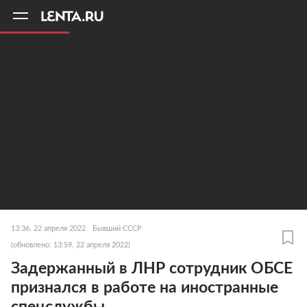
11
A
13:36, 22 апреля 2022
Бывший СССР
(обновлено: 13:59, 22 апреля 2022)
Задержанный в ЛНР сотрудник ОБСЕ
признался в работе на иностранные
спецслужбы