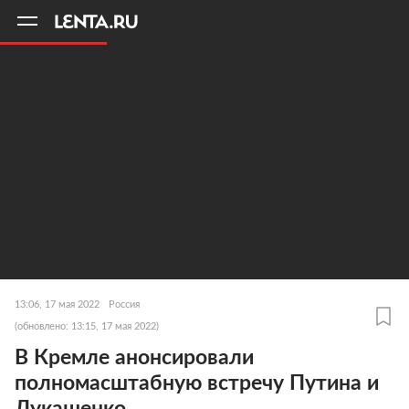
11
A
13:06, 17 мая 2022
Россия
(обновлено: 13:15, 17 мая 2022)
В Кремле анонсировали
полномасштабную встречу Путина и
Лукашенко