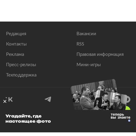
Редакция
Вакансии
Контакты
RSS
Реклама
Правовая информация
Пресс-релизы
Мини-игры
Техподдержка
18
+
Угадайте, где
настоящее фото
© 1999–2026 Все права защищены.
ООО «Лента.Ру»