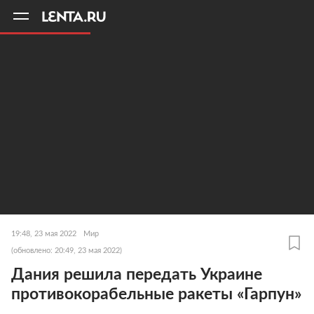
11
A
19:48, 23 мая 2022
Мир
(обновлено: 20:49, 23 мая 2022)
Дания решила передать Украине
противокорабельные ракеты «Гарпун»