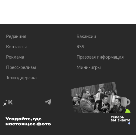
Редакция
Вакансии
Контакты
RSS
Реклама
Правовая информация
Пресс-релизы
Мини-игры
Техподдержка
18
+
Угадайте, где
настоящее фото
© 1999–2026 Все права защищены.
ООО «Лента.Ру»