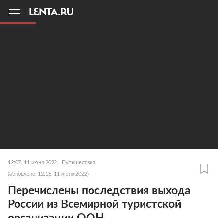
11
A
12:07, 11 июня 2022
Путешествия
(обновлено: 12:16, 11 июня 2022)
Перечислены последствия выхода
России из Всемирной туристской
организации ООН