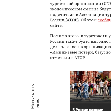
туристской организации (UN
экономическом смысле будут
подсчитали в
Ассоциации ту
России (АТОР)
. Об этом
сообщ
сайте.
Помимо этого, в туротрасли 
России также будет выгодно 
делать взносы в организацию
«Имиджевые потери, безусловн
отметили в АТОР.
М
а
т
р
и
а
л
ы
п
о
т
е
м
е
е
:
В России назвали