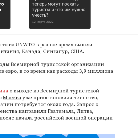
го
теперь могут поехать
о
туристы и что им нужно
учесть?
12 марта 2022
что из UNWTO в разное время вышли
ритания, Канада, Сингапур, США.
ходы Всемирной туристской организации
 евро, в то время как расходы 3,9 миллиона
ила
о выходе из Всемирной туристской
о
Москва
уже приостановила членство,
ации потребуется около года. Запрос о
енства направили Гватемала, Литва,
 после начала российской военной операции