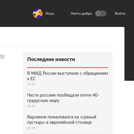
Игры
Лента добра
Войти
Последние новости
В МИД России выступили с обращением
к ЕС
19:59
Части россиян пообещали почти 40-
градусную жару
20:59
Варламов пожаловался на «сраный
пустырь» в европейской столице
20:51