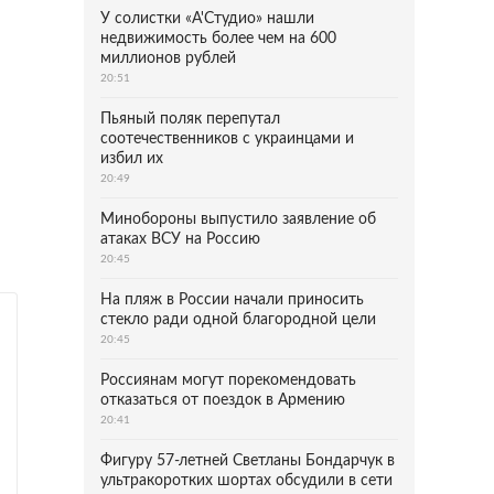
У солистки «А'Студио» нашли
недвижимость более чем на 600
миллионов рублей
20:51
Пьяный поляк перепутал
соотечественников с украинцами и
избил их
20:49
Минобороны выпустило заявление об
атаках ВСУ на Россию
20:45
На пляж в России начали приносить
стекло ради одной благородной цели
20:45
Россиянам могут порекомендовать
отказаться от поездок в Армению
20:41
Фигуру 57-летней Светланы Бондарчук в
ультракоротких шортах обсудили в сети