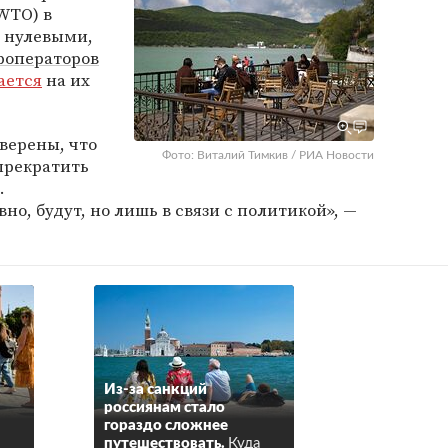
WTO) в
 нулевыми,
роператоров
ается
на их
уверены, что
Фото: Виталий Тимкив / РИА Новости
прекратить
.
о, будут, но лишь в связи с политикой», —
Из-за санкций
россиянам стало
гораздо сложнее
путешествовать.
Куда