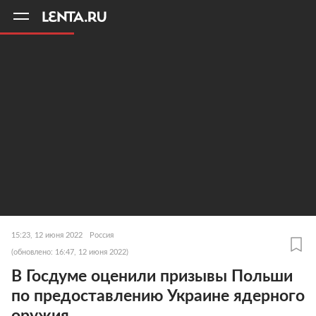
11
A
15:23, 12 июня 2022
Россия
(обновлено: 16:47, 12 июня 2022)
В Госдуме оценили призывы Польши
по предоставлению Украине ядерного
оружия