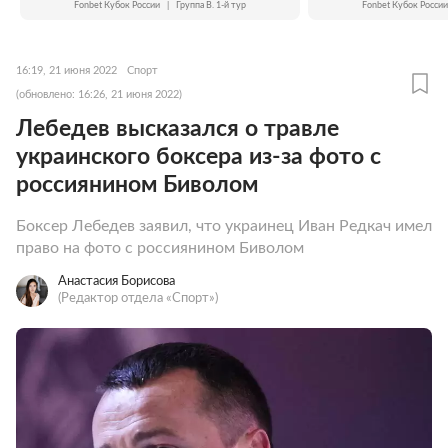
Fonbet Кубок России
|
Группа B. 1-й тур
Fonbet Кубок России
16:19, 21 июня 2022
Спорт
(обновлено: 16:26, 21 июня 2022)
Лебедев высказался о травле
украинского боксера из-за фото с
россиянином Биволом
Боксер Лебедев заявил, что украинец Иван Редкач имел
право на фото с россиянином Биволом
Анастасия Борисова
(Редактор отдела «Спорт»)