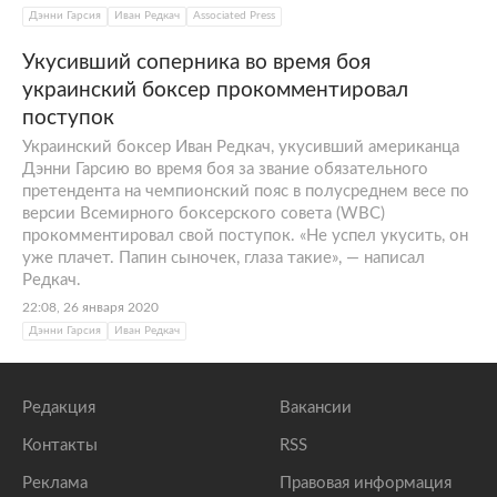
Дэнни Гарсия
Иван Редкач
Associated Press
Укусивший соперника во время боя
украинский боксер прокомментировал
поступок
Украинский боксер Иван Редкач, укусивший американца
Дэнни Гарсию во время боя за звание обязательного
претендента на чемпионский пояс в полусреднем весе по
версии Всемирного боксерского совета (WBC)
прокомментировал свой поступок. «Не успел укусить, он
уже плачет. Папин сыночек, глаза такие», — написал
Редкач.
22:08, 26 января 2020
Дэнни Гарсия
Иван Редкач
Редакция
Вакансии
Контакты
RSS
Реклама
Правовая информация