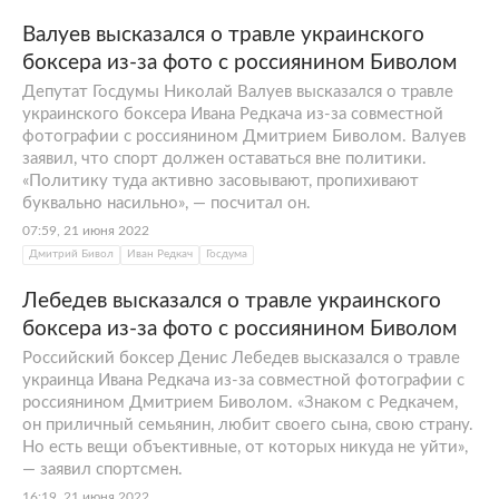
Валуев высказался о травле украинского
боксера из-за фото с россиянином Биволом
Депутат Госдумы Николай Валуев высказался о травле
украинского боксера Ивана Редкача из-за совместной
фотографии с россиянином Дмитрием Биволом. Валуев
заявил, что спорт должен оставаться вне политики.
«Политику туда активно засовывают, пропихивают
буквально насильно», — посчитал он.
07:59, 21 июня 2022
Дмитрий Бивол
Иван Редкач
Госдума
Лебедев высказался о травле украинского
боксера из-за фото с россиянином Биволом
Российский боксер Денис Лебедев высказался о травле
украинца Ивана Редкача из-за совместной фотографии с
россиянином Дмитрием Биволом. «Знаком с Редкачем,
он приличный семьянин, любит своего сына, свою страну.
Но есть вещи объективные, от которых никуда не уйти»,
— заявил спортсмен.
16:19, 21 июня 2022