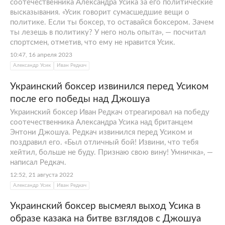
соотечественника Александра Усика за его политические
высказывания. «Усик говорит сумасшедшие вещи о
политике. Если ты боксер, то оставайся боксером. Зачем
ты лезешь в политику? У него ноль опыта», — посчитал
спортсмен, отметив, что ему не нравится Усик.
10:47, 16 апреля 2023
Александр Усик
Иван Редкач
Украинский боксер извинился перед Усиком
после его победы над Джошуа
Украинский боксер Иван Редкач отреагировал на победу
соотечественника Александра Усика над британцем
Энтони Джошуа. Редкач извинился перед Усиком и
поздравил его. «Был отличный бой! Извини, что тебя
хейтил, больше не буду. Признаю свою вину! Умничка», —
написал Редкач.
12:52, 21 августа 2022
Александр Усик
Иван Редкач
Украинский боксер высмеял выход Усика в
образе казака на битве взглядов с Джошуа