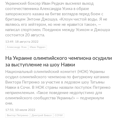
Украинский боксер Иван Редкач высмеял выход
соотечественника Александра Усика в образе
запорожского казака на битве взглядов перед боем с
британцем Энтони Джошуа. «Клоун чистой воды. Я не
являюсь его хейтером, но мне не нравится такое», —
написал спортсмен. Поединок между Усиком и Джошуа
состоится 20 августа.
13:49, 18 августа 2022
Александр Усик
Иван Редкач
На Украине олимпийского чемпиона осудили
за выступление на шоу Навки
Национальный олимпийский комитет (НОК) Украины
осудил олимпийского чемпиона по фигурному катанию
Виктора Петренко за участие в ледовом шоу Татьяны
Навки в Сочи. В НОК страны назвали поступок Петренко
неприемлемым. «Такое поведение недопустимо для
олимпийского сообщества Украины!» — подчеркнули
они.
17:53, 10 июля 2022
Виктор Петренко
Дмитрий Бивол
СОЧИ