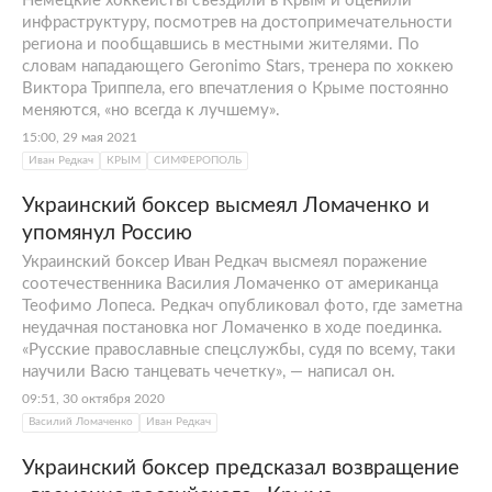
Немецкие хоккеисты съездили в Крым и оценили
инфраструктуру, посмотрев на достопримечательности
региона и пообщавшись в местными жителями. По
словам нападающего Geronimo Stars, тренера по хоккею
Виктора Триппела, его впечатления о Крыме постоянно
меняются, «но всегда к лучшему».
15:00, 29 мая 2021
Иван Редкач
КРЫМ
СИМФЕРОПОЛЬ
Украинский боксер высмеял Ломаченко и
упомянул Россию
Украинский боксер Иван Редкач высмеял поражение
соотечественника Василия Ломаченко от американца
Теофимо Лопеса. Редкач опубликовал фото, где заметна
неудачная постановка ног Ломаченко в ходе поединка.
«Русские православные спецслужбы, судя по всему, таки
научили Васю танцевать чечетку», — написал он.
09:51, 30 октября 2020
Василий Ломаченко
Иван Редкач
Украинский боксер предсказал возвращение