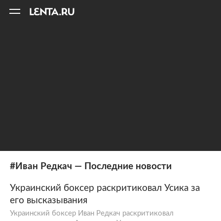
11
A
#Иван Редкач — Последние новости
Украинский боксер раскритиковал Усика за
его высказывания
Украинский боксер Иван Редкач раскритиковал