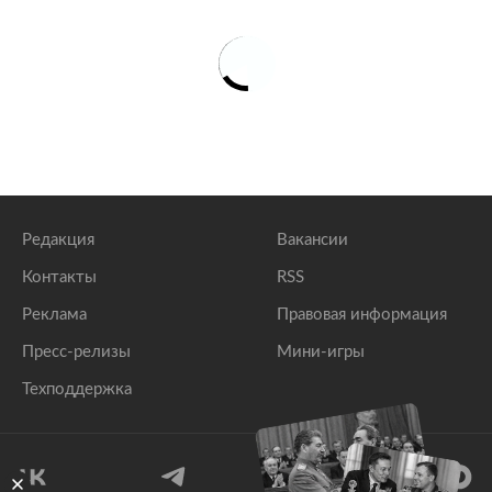
Редакция
Вакансии
Контакты
RSS
Реклама
Правовая информация
Пресс-релизы
Мини-игры
Техподдержка