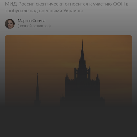
МИД России скептически относится к участию ООН в
трибунале над военными Украины
Марина Совина
(ночной редактор)