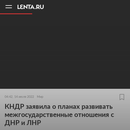
11
A
04:42, 14 июля 2022
Мир
КНДР заявила о планах развивать
межгосударственные отношения с
ДНР и ЛНР