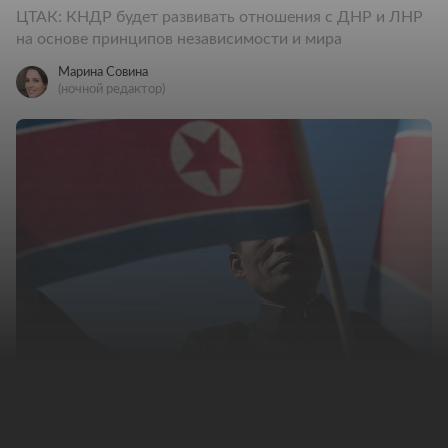
ЦТАК: КНДР будет развивать отношения с ДНР и ЛНР
на основе принципов независимости и мира
Марина Совина
(ночной редактор)