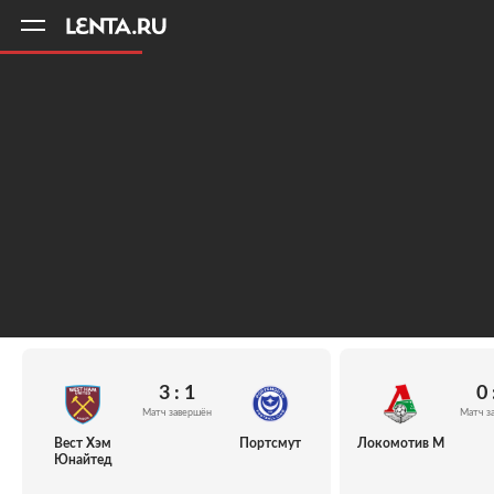
11
A
3 : 1
0 
Матч завершён
Матч з
Вест Хэм
Портсмут
Локомотив М
Юнайтед