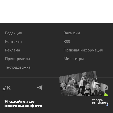
Редакция
Вакансии
Контакты
RSS
Реклама
Правовая информация
Пресс-релизы
Мини-игры
Техподдержка
18
+
Угадайте, где
настоящее фото
© 1999–2026 Все права защищены.
ООО «Лента.Ру»