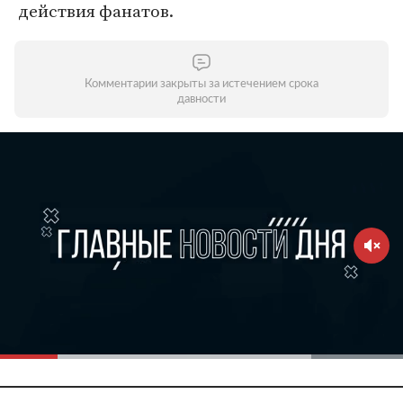
действия фанатов.
Комментарии закрыты за истечением срока
давности