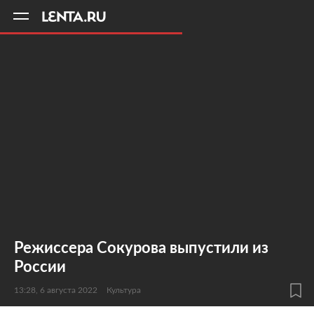
11
A
Режиссера Сокурова выпустили из
России
13:28, 6 августа 2022
Культура