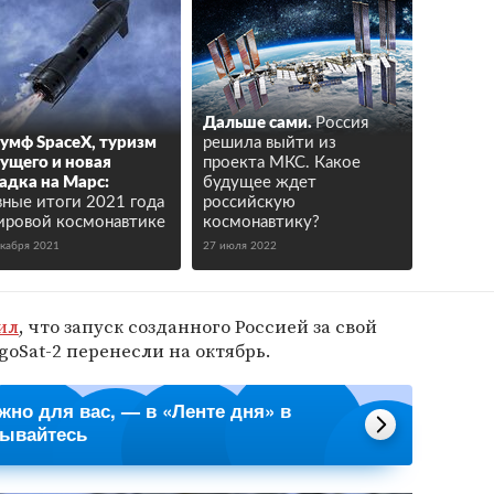
Дальше сами.
Россия
умф SpaceX, туризм
решила выйти из
ущего и новая
проекта МКС. Какое
адка на Марс:
будущее ждет
вные итоги 2021 года
российскую
ировой космонавтике
космонавтику?
екабря 2021
27 июля 2022
ил
, что запуск созданного Россией за свой
oSat-2 перенесли на октябрь.
ажно для вас, — в «Ленте дня» в
сывайтесь