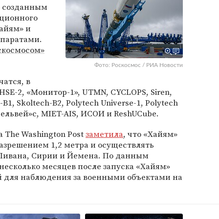
с созданным
нционного
айям» и
ппаратами.
скосмосом»
Фото: Роскосмос / РИА Новости
чатся, в
HSE-2, «Монитор-1», UTMN, CYCLOPS, Siren,
B1, Skoltech-B2, Polytech Universe-1, Polytech
Эдельвей»с, MIET-AIS, ИСОИ и ReshUCube.
а The Washington Post
заметила
, что «Хайям»
азрешением 1,2 метра и осуществлять
Ливана, Сирии и Йемена. По данным
несколько месяцев после запуска «Хайям»
й для наблюдения за военными объектами на