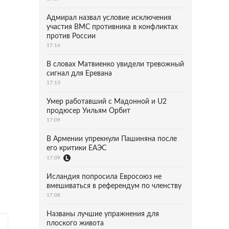
Адмирал назвал условие исключения
участия ВМС противника в конфликтах
против России
17:16
В словах Матвиенко увидели тревожный
сигнал для Еревана
17:13
Умер работавший с Мадонной и U2
продюсер Уильям Орбит
17:09
В Армении упрекнули Пашиняна после
его критики ЕАЭС
17:09
Исландия попросила Евросоюз не
вмешиваться в референдум по членству
17:08
Названы лучшие упражнения для
плоского живота