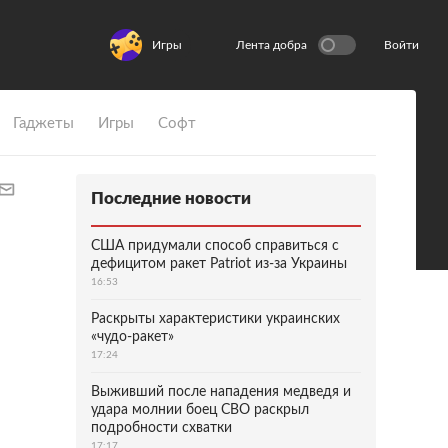
Игры
Лента добра
Войти
Гаджеты
Игры
Софт
Последние новости
США придумали способ справиться с
дефицитом ракет Patriot из-за Украины
16:53
Раскрыты характеристики украинских
«чудо-ракет»
17:24
Выживший после нападения медведя и
удара молнии боец СВО раскрыл
подробности схватки
17:17