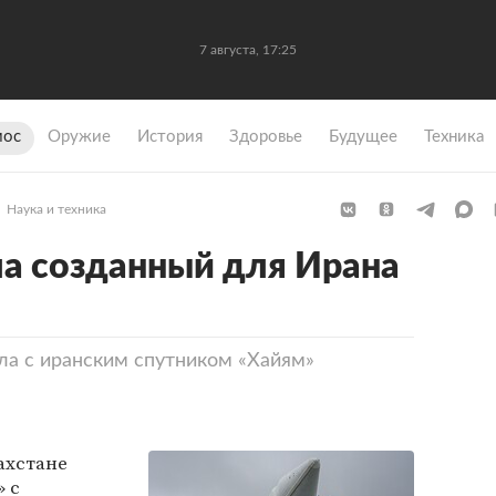
7 августа, 17:25
мос
Оружие
История
Здоровье
Будущее
Техника
Наука и техника
ла созданный для Ирана
ала с иранским спутником «Хайям»
ахстане
» с