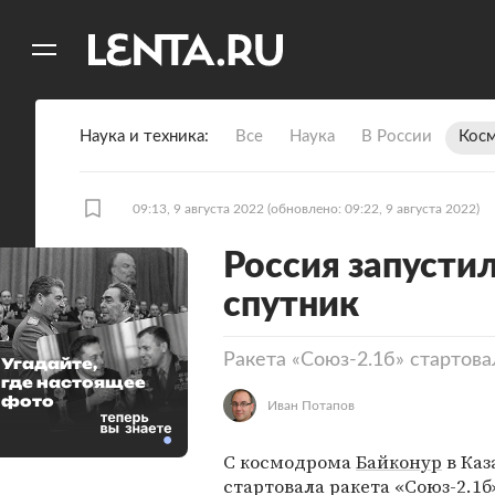
11
A
Наука и техника
Все
Наука
В России
Кос
09:13, 9 августа 2022
(обновлено: 09:22, 9 августа 2022)
Россия запусти
спутник
Ракета «Союз-2.1б» стартов
Угадайте,
где настоящее
фото
Иван Потапов
С космодрома
Байконур
в Каз
стартовала ракета «Союз-2.1б