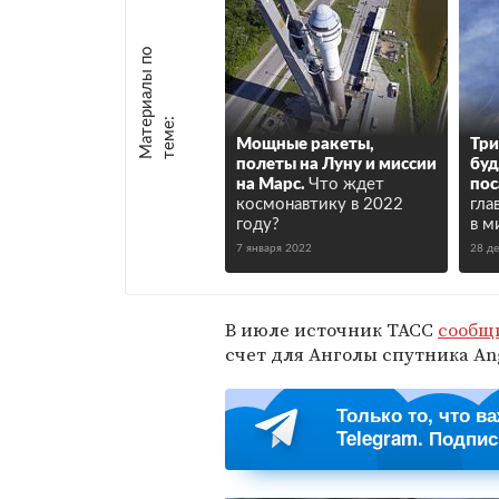
М
а
т
р
и
а
л
ы
п
о
т
е
м
е
е
:
Мощные ракеты,
Три
полеты на Луну и миссии
буд
на Марс.
Что ждет
пос
космонавтику в 2022
гла
году?
в м
7 января 2022
28 д
В июле источник ТАСС
сообщ
счет для Анголы спутника Ang
Только то, что в
Telegram. Подпи