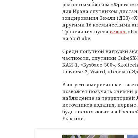
разгонным блоком «Фрегат» 
для Ирана спутником диста
зондирования Земли (ДЗЗ) «Х
другими 16 космическими а
Трансляция пуска
велась
«Ро
на YouTube.
Среди попутной нагрузки зна
частности, спутники CubeSX-
КАИ-1, «Кузбасс-300», Skoltech-
Universe-2, Vizard, «Геоскан-
В августе американская газет
позволяет получать снимки р
наблюдение за территорией 
источников издания, первые 
будет использоваться Россие
Украине.