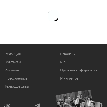
Редакция
Вакансии
Контакты
RSS
Реклама
Правовая информация
Пресс-релизы
Мини-игры
Техподдержка