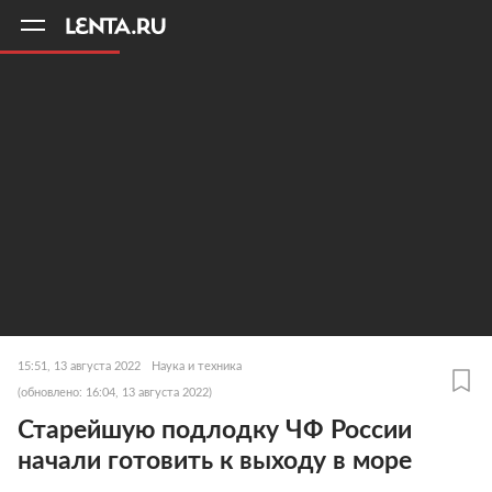
11
A
15:51, 13 августа 2022
Наука и техника
(обновлено: 16:04, 13 августа 2022)
Старейшую подлодку ЧФ России
начали готовить к выходу в море