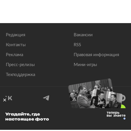
Редакция
Вакансии
Контакты
RSS
Реклама
Правовая информация
Пресс-релизы
Мини-игры
Техподдержка
18
+
Угадайте, где
настоящее фото
© 1999–2026 Все права защищены.
ООО «Лента.Ру»