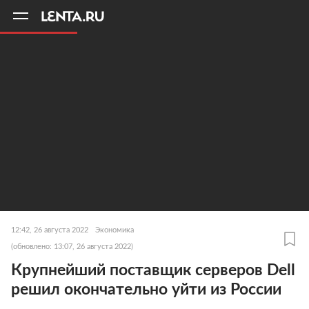
11
A
12:42, 26 августа 2022
Экономика
(обновлено: 13:07, 26 августа 2022)
Крупнейший поставщик серверов Dell
решил окончательно уйти из России