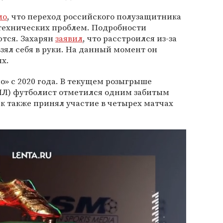
ло
, что переход российского полузащитника
а технических проблем. Подробности
тся. Захарян
заявил
, что расстроился из-за
зял себя в руки. На данный момент он
ых.
о» с 2020 года. В текущем розыгрыше
ПЛ) футболист отметился одним забитым
ек также принял участие в четырех матчах