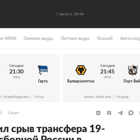
7 августа, 09:46
 и ММА
Зимние виды
Летние виды
Хоккей
Автоспо
Сегодня
Сегодня
21:30
21:45
(Мск)
(Мск)
Герта
Вулверхэмптон
Порт Ве
я — Вторая Бундеслига
|
1-й тур
Англия — Кубок лиги
|
1-й раунд
2)
Спорт
ил срыв трансфера 19-