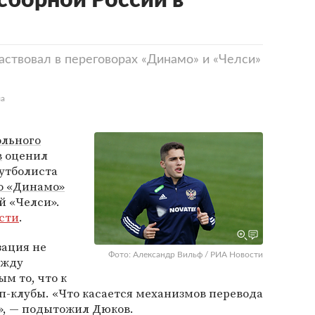
сборной России в
аствовал в переговорах «Динамо» и «Челси»
ла
ольного
в
оценил
утболиста
о «Динамо»
й «Челси».
сти
.
зация не
Фото: Александр Вильф / РИА Новости
ежду
м то, что к
п-клубы. «Что касается механизмов перевода
», — подытожил Дюков.