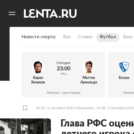
11
A
Новости спорта
Все
Ставки
Футбол
Бокс
Сегодня
23:00
(Мск)
Карен
Маттео
Бохум
Хачанов
Арнальди
Монреаль — парный разряд
Германи
20:35, 5 сентября 2022
(обновлено: 21:00, 5 сентября 202
Глава РФС оцен