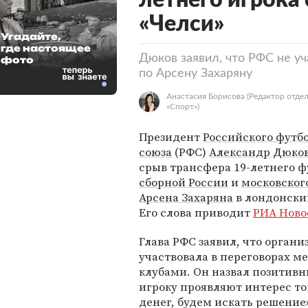
летнего игрока 
«Челси»
Угадайте,
где настоящее
Дюков заявил, что РФС не уч
фото
по Арсену Захаряну
Анастасия Борисова
(Редактор отде
«Спорт»)
Президент
Российского футб
союза
(РФС)
Александр Дюко
срыв трансфера 19-летнего ф
сборной России
и
московског
Арсена Захаряна
в лондонски
Его слова приводит
РИА Ново
Глава РФС заявил, что органи
участвовала в переговорах м
клубами. Он назвал позитивны
игроку проявляют интерес то
денег, будем искать решение