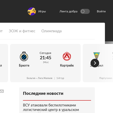
Игры
Лента добра
Войти
рт
ЗОЖ и фитнес
Олимпиада
Сегодня
21:45
(Мск)
йл
Брюгге
Кортрейк
Эшторил
Бельгия — Лига Жюпиле
|
1-й тур
Португалия 
Последние новости
ВСУ атаковали беспилотниками
логистический центр в уральском