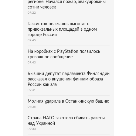
регионе. Начался пожар, эвакуированы
сотни человек
09:22
Таксистов-нелегалов выгонят с
привокзальных площадей в одном
городе России
09:45
На коробках с PlayStation появилось
тревожное сообщение
09:43
Бывший депутат парламента Финляндии
рассказал о внушении финнам образа
России как зла
09:41
Молния ударила в Останкинскую башню
09:35
Страна НАТО захотела сбивать ракеты
над Украиной
09:33