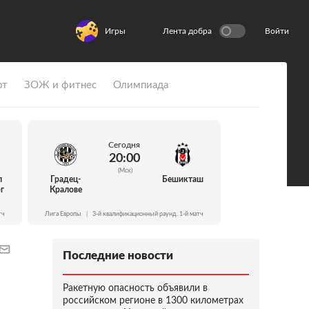
Игры
Лента добра
Войти
рт
ЗОЖ и фитнес
Олимпиада
Сегодня
20:00
(Мск)
л
Градец-
Бешикташ
г
Кралове
тч
Лига Европы
|
3-й квалификационный раунд. 1-й матч
Последние новости
Ракетную опасность объявили в
российском регионе в 1300 километрах