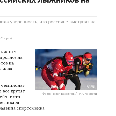
ссийских лыжников на
ла уверенность, что россияне выступят на
«Спорт»)
 лыжным
прогноз на
тов на
слова
а чемпионат
 все крутят
Фото: Павел Бедняков / РИА Новости
ейчас это
ле января
 заявила спортсменка.