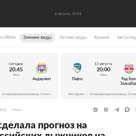
6 августа, 10:24
 и ММА
Зимние виды
Летние виды
Хоккей
Автоспо
Сегодня
13 августа
20:45
20:00
(Мск)
(Мск)
Андерлехт
Пафос
Ред Бул
Зальцбур
3-й квалификационный раунд. 1-й матч
Лига Европы
|
3-й квалификационный раунд. 2-й ма
022)
Спорт
делала прогноз на