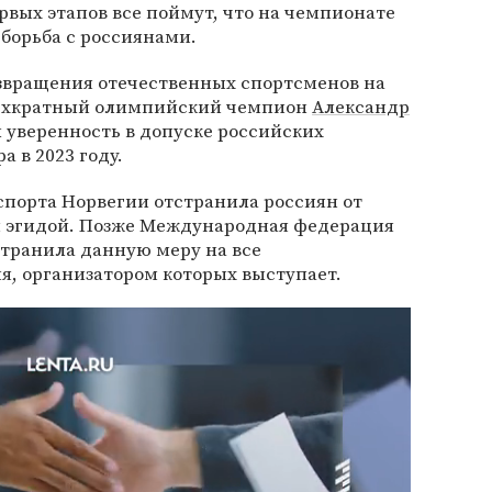
рвых этапов все поймут, что на чемпионате
борьба с россиянами.
звращения отечественных спортсменов на
ехкратный олимпийский чемпион
Александр
л уверенность в допуске российских
 в 2023 году.
спорта Норвегии отстранила россиян от
ей эгидой. Позже Международная федерация
странила данную меру на все
, организатором которых выступает.