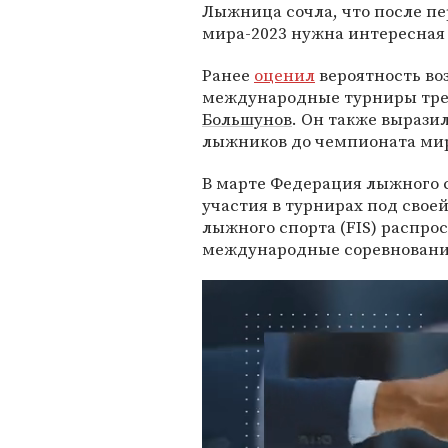
Лыжница сочла, что после пе
мира-2023 нужна интересная 
Ранее
оценил
вероятность во
международные турниры тр
Большунов
. Он также вырази
лыжников до чемпионата мира
В марте Федерация лыжного 
участия в турнирах под сво
лыжного спорта (FIS) распро
международные соревнования