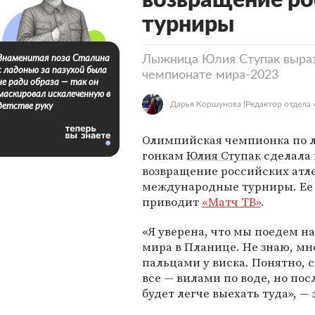
возвращение ро
турниры
Лыжница Юлия Ступак вырази
Знаменитая поза Сталина
с ладонью за пазухой была
чемпионате мира-2023
не ради образа — так он
маскировал искалеченную в
Дарья Коршунова
(Редактор отдела 
детстве руку
Олимпийская чемпионка по
гонкам
Юлия Ступак
сделала 
возвращение российских атле
международные турниры. Ее 
приводит
«Матч ТВ»
.
«Я уверена, что мы поедем н
мира в Планице. Не знаю, мне
пальцами у виска. Понятно, с
все — вилами по воде, но пос
будет легче выехать туда», —