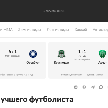
6 августа, 08:11
 и ММА
Зимние виды
Летние виды
Хоккей
Автоспо
5 : 1
1 : 1
Матч завершён
(5 : 4)
Матч завершён
Оренбург
Краснодар
Ахмат
Кубок России
|
Группа A. 1-й тур
Fonbet Кубок России
|
Группа B. 1-й тур
лучшего футболиста