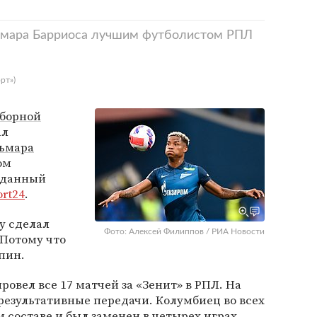
ьмара Барриоса лучшим футболистом РПЛ
рт»)
борной
ал
ьмара
ом
 данный
ort24
.
у сделал
Фото: Алексей Филиппов / РИА Новости
«Потому что
пин.
овел все 17 матчей за «Зенит» в РПЛ. На
 результативные передачи. Колумбиец во всех
 составе и был заменен в четырех играх.