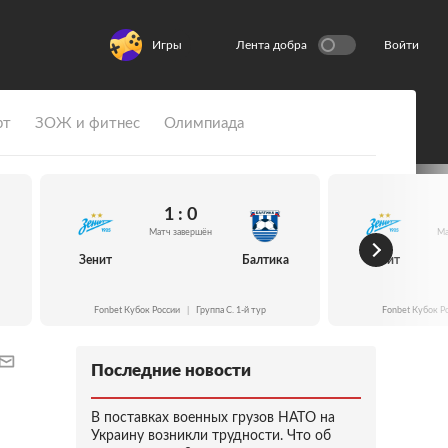
Игры
Лента добра
Войти
рт
ЗОЖ и фитнес
Олимпиада
1 : 0
Матч завершён
Ма
Зенит
Балтика
Зенит
Fonbet Кубок России
|
Группа C. 1-й тур
Fonbet Кубок Р
Последние новости
В поставках военных грузов НАТО на
Украину возникли трудности. Что об