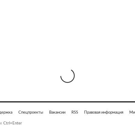
держка
Спецпроекты
Вакансии
RSS
Правовая информация
Ми
е
Ctrl+Enter