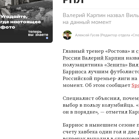
РПЛ
Валерий Карпин назвал Вил
Угадайте,
где настоящее
на данный момент
фото
Алексей Гусев
(Редактор отдела «Спо
Главный тренер «Ростова» и
с
России
Валерий Карпин
назв
полузащитника
«Зенита»
Вил
Барриоса
лучшим футболист
Российской премьер-лиги на
момент. Об этом сообщает
Sp
Специалист объяснил, почем
выбор в пользу колумбийца. 
он в порядке», — отметил Кар
Барриос в нынешнем сезоне пр
счету хавбека один гол и две
встречах выходил в стартовом