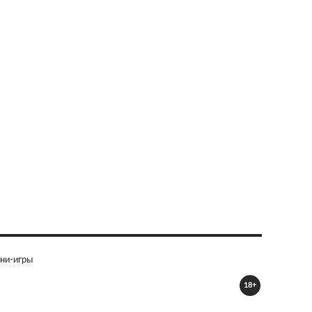
ни-игры
18+