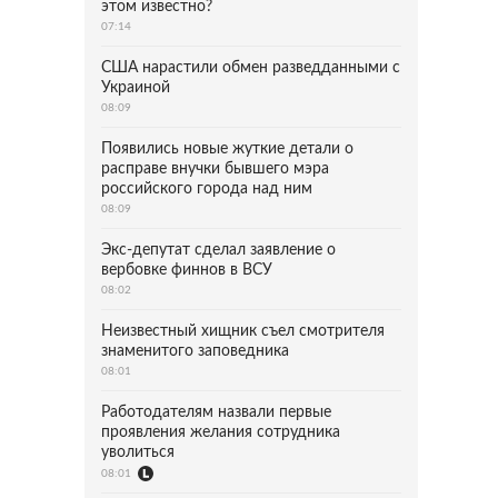
этом известно?
07:14
США нарастили обмен разведданными с
Украиной
08:09
Появились новые жуткие детали о
расправе внучки бывшего мэра
российского города над ним
08:09
Экс-депутат сделал заявление о
вербовке финнов в ВСУ
08:02
Неизвестный хищник съел смотрителя
знаменитого заповедника
08:01
Работодателям назвали первые
проявления желания сотрудника
уволиться
08:01