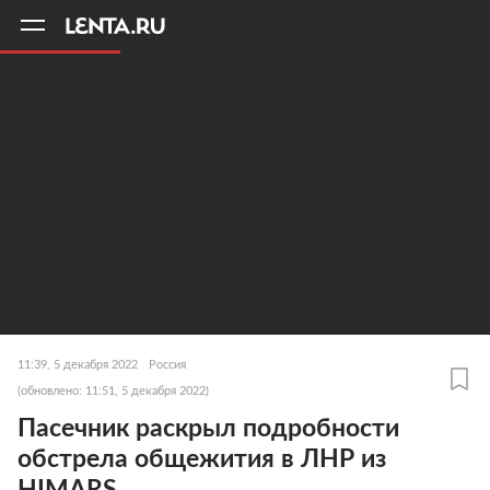
11
A
11:39, 5 декабря 2022
Россия
(обновлено: 11:51, 5 декабря 2022)
Пасечник раскрыл подробности
обстрела общежития в ЛНР из
HIMARS