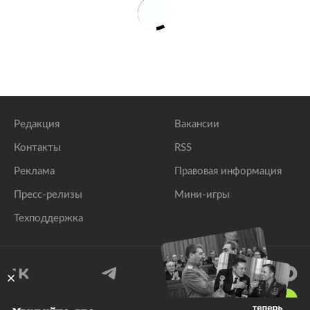
Редакция
Вакансии
Контакты
RSS
Реклама
Правовая информация
Пресс-релизы
Мини-игры
Техподдержка
18
+