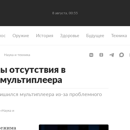
8 августа, 00:55
мос
Оружие
История
Здоровье
Будущее
Техника
Наука и техника
ы отсутствия в
 мультиплеера
лишился мультиплеера из-за проблемного
 «Наука и
 режима