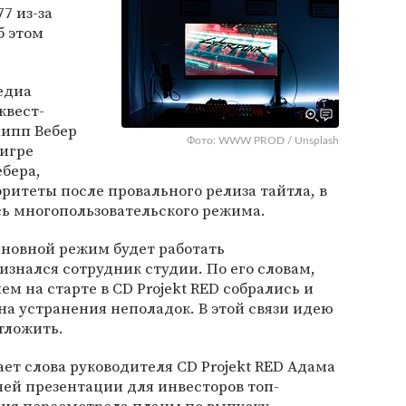
7 из-за
б этом
едиа
квест-
липп Вебер
Фото: WWW PROD / Unsplash
 игре
бера,
итеты после провального релиза тайтла, в
сь многопользовательского режима.
сновной режим будет работать
изнался сотрудник студии. По его словам,
м на старте в CD Projekt RED собрались и
на устранения неполадок. В этой связи идею
тложить.
ет слова руководителя CD Projekt RED Адама
ей презентации для инвесторов топ-