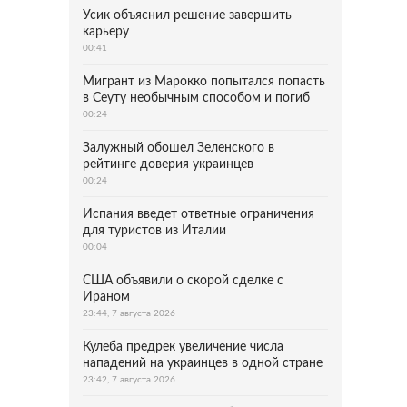
Усик объяснил решение завершить
карьеру
00:41
Мигрант из Марокко попытался попасть
в Сеуту необычным способом и погиб
00:24
Залужный обошел Зеленского в
рейтинге доверия украинцев
00:24
Испания введет ответные ограничения
для туристов из Италии
00:04
США объявили о скорой сделке с
Ираном
23:44, 7 августа 2026
Кулеба предрек увеличение числа
нападений на украинцев в одной стране
23:42, 7 августа 2026