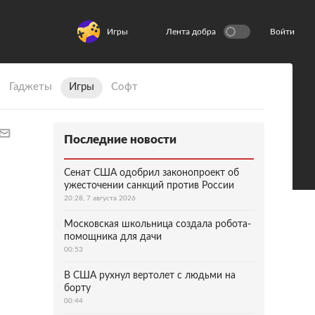
Игры
Лента добра
Войти
Гаджеты
Игры
Софт
Последние новости
Сенат США одобрил законопроект об
ужесточении санкций против России
20:28, 7 августа 2026
Московская школьница создала робота-
помощника для дачи
00:53
В США рухнул вертолет с людьми на
борту
00:44