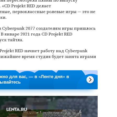
ния пересмотрела планы по выпуску
 «CD Projekt RED делает
тные, первоклассные ролевые игры — это не
ки.
в Cyberpunk 2077 создателям игры пришлось
В январе 2021 года CD Projekt RED
уск тайтла.
 Projekt RED начнет работу над Cyberpunk
ближайшее время студия будет занята играми
ажно для вас, — в «Ленте дня» в
сывайтесь