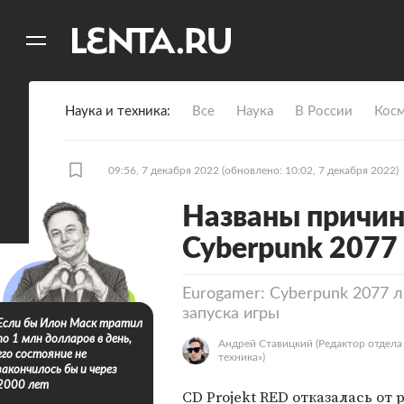
11
A
Наука и техника
Все
Наука
В России
Кос
09:56, 7 декабря 2022
(обновлено: 10:02, 7 декабря 2022)
Названы причин
Cyberpunk 2077
Eurogamer: Cyberpunk 2077 
запуска игры
Если бы Илон Маск тратил
по 1 млн долларов в день,
Андрей Ставицкий
(Редактор отдела
его состояние не
техника»)
закончилось бы и через
2000 лет
CD Projekt RED отказалась от