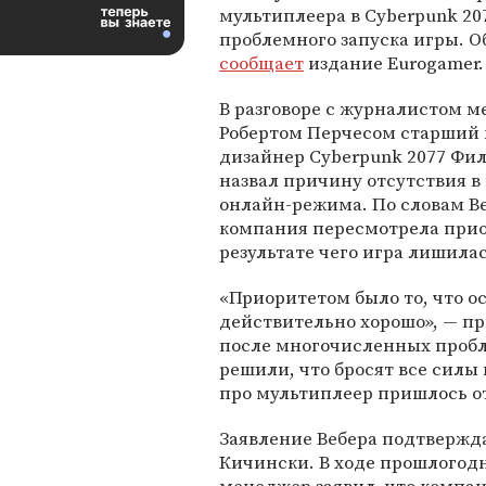
мультиплеера в Cyberpunk 207
проблемного запуска игры. О
сообщает
издание Eurogamer.
В разговоре с журналистом м
Робертом Перчесом старший 
дизайнер Cyberpunk 2077 Фи
назвал причину отсутствия в
онлайн-режима. По словам Ве
компания пересмотрела приор
результате чего игра лишила
«Приоритетом было то, что о
действительно хорошо», — пр
после многочисленных пробле
решили, что бросят все силы 
про мультиплеер пришлось о
Заявление Вебера подтвержда
Кичински. В ходе прошлогодн