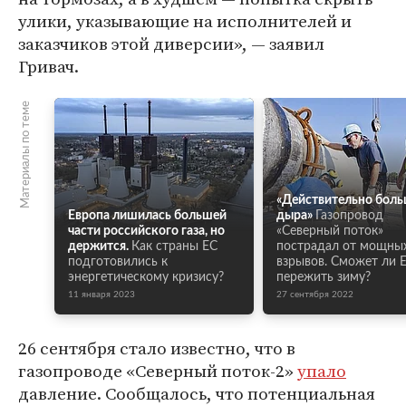
улики, указывающие на исполнителей и
заказчиков этой диверсии», — заявил
Гривач.
Материалы по теме
«Действительно бол
Европа лишилась большей
дыра»
Газопровод
части российского газа, но
«Северный поток»
держится.
Как страны ЕС
пострадал от мощны
подготовились к
взрывов. Сможет ли 
энергетическому кризису?
пережить зиму?
11 января 2023
27 сентября 2022
26 сентября стало известно, что в
газопроводе «Северный поток-2»
упало
давление. Сообщалось, что потенциальная